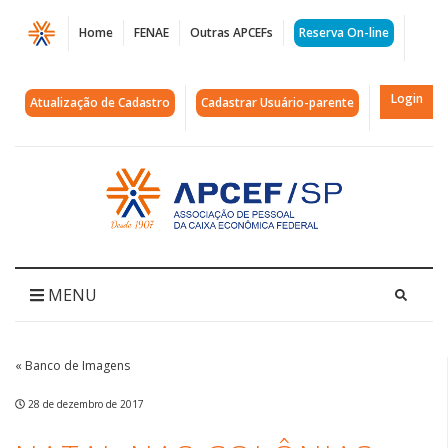
Página
Home
FENAE
Outras APCEFs
Reserva On-line
Natal
nas
Login
Atualização de Cadastro
Cadastrar Usuário-parente
Colônias
|
Acessar
página
APCEF/SP
inicial
MENU
« Banco de Imagens
28 de dezembro de 2017