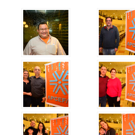
Alerta: golpi
Aproveite a parceria da Apcef
WhatsApp e e
com o Sesi e invista em saúde
enviar falsa
e momentos de lazer!
sobre process