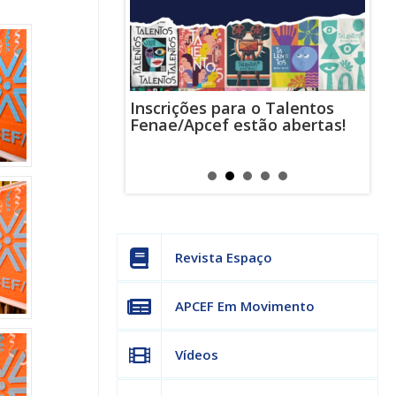
Inscrições para o Talentos
stas usam
Cha
Fenae/Apcef estão abertas!
-mail para
ind
s mensagens
man
os judiciais
can
Revista Espaço
APCEF Em Movimento
Vídeos