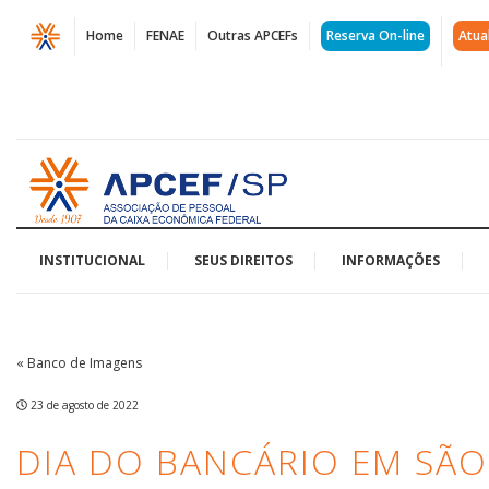
Página
Home
FENAE
Outras APCEFs
Reserva On-line
Atua
Dia
do
Bancário
Acessar
em
página
inicial
São
José
INSTITUCIONAL
SEUS DIREITOS
INFORMAÇÕES
dos
Campos
« Banco de Imagens
|
23 de agosto de 2022
APCEF/SP
DIA DO BANCÁRIO EM SÃO