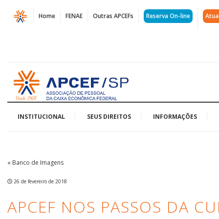
Página
Home
FENAE
Outras APCEFs
Reserva On-line
Atua
APCEF
nos
Passos
Acessar
da
página
inicial
Cultura:
Walking
INSTITUCIONAL
SEUS DIREITOS
INFORMAÇÕES
Tour
Av.
« Banco de Imagens
Paulista
26 de fevereiro de 2018
|
APCEF NOS PASSOS DA CU
APCEF/SP