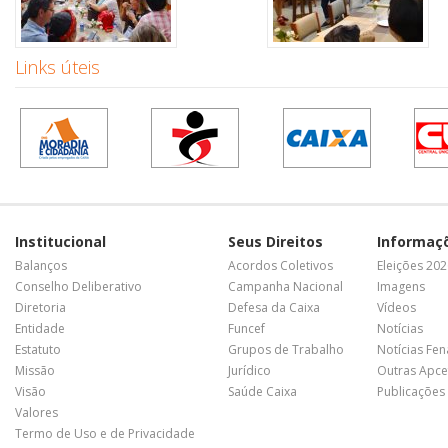
Links úteis
Institucional
Seus Direitos
Informaç
Balanços
Acordos Coletivos
Eleições 20
Conselho Deliberativo
Campanha Nacional
Imagens
Diretoria
Defesa da Caixa
Vídeos
Entidade
Funcef
Notícias
Estatuto
Grupos de Trabalho
Notícias Fe
Missão
Jurídico
Outras Apce
Visão
Saúde Caixa
Publicações
Valores
Termo de Uso e de Privacidade