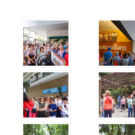
Alerta: golpi
Aproveite a parceria da Apcef
WhatsApp e e
com o Sesi e invista em saúde
enviar falsa
e momentos de lazer!
sobre process