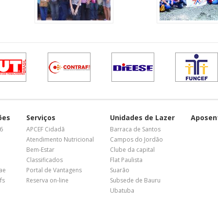
ões
Serviços
Unidades de Lazer
Aposen
26
APCEF Cidadã
Barraca de Santos
Atendimento Nutricional
Campos do Jordão
Bem-Estar
Clube da capital
Classificados
Flat Paulista
nae
Portal de Vantagens
Suarão
fs
Reserva on-line
Subsede de Bauru
Ubatuba