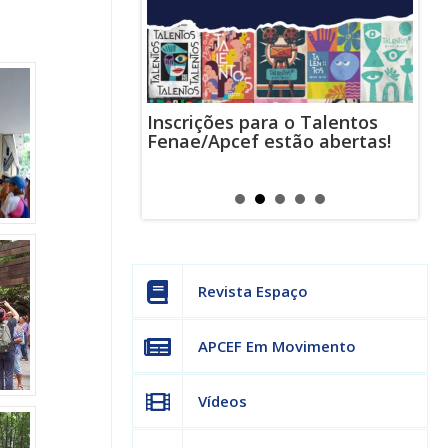
Inscrições para o Talentos
stas usam
Cha
Fenae/Apcef estão abertas!
-mail para
ind
s mensagens
man
os judiciais
can
Revista Espaço
APCEF Em Movimento
Vídeos