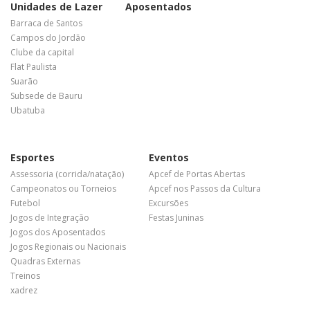
Unidades de Lazer
Aposentados
Barraca de Santos
Campos do Jordão
Clube da capital
Flat Paulista
Suarão
Subsede de Bauru
Ubatuba
Esportes
Eventos
Assessoria (corrida/natação)
Apcef de Portas Abertas
Campeonatos ou Torneios
Apcef nos Passos da Cultura
Futebol
Excursões
Jogos de Integração
Festas Juninas
Jogos dos Aposentados
Jogos Regionais ou Nacionais
Quadras Externas
Treinos
xadrez