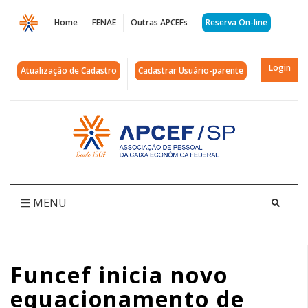
Página
Home
FENAE
Outras APCEFs
Reserva On-line
Funcef
inicia
Login
Atualização de Cadastro
Cadastrar Usuário-parente
novo
equacionamento
Acessar
página
de
inicial
2015
em
MENU
julho
|
Funcef inicia novo
APCEF/SP
equacionamento de