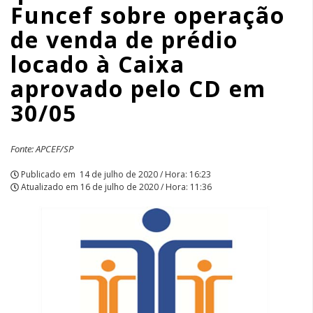
Funcef sobre operação
locado
de venda de prédio
à
locado à Caixa
Caixa
aprovado pelo CD em
aprovado
30/05
pelo
Fonte: APCEF/SP
CD
Publicado em
14 de julho de 2020 / Hora: 16:23
em
Atualizado em
16 de julho de 2020 / Hora: 11:36
30/05
|
APCEF/SP