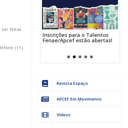
 ser feitas
Inscrições para o Talentos
stas usam
Cha
Fenae/Apcef estão abertas!
-mail para
ind
s mensagens
man
lefone (11)
os judiciais
can
Revista Espaço
APCEF Em Movimento
Vídeos