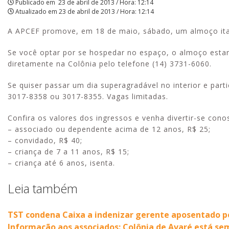
Publicado em
23 de abril de 2013 / Hora: 12:14
Atualizado em
23 de abril de 2013 / Hora: 12:14
|
A APCEF promove, em 18 de maio, sábado, um almoço ital
APCEF/SP
Se você optar por se hospedar no espaço, o almoço estará 
diretamente na Colônia pelo telefone (14) 3731-6060.
Se quiser passar um dia superagradável no interior e parti
3017-8358 ou 3017-8355. Vagas limitadas.
Confira os valores dos ingressos e venha divertir-se cono
– associado ou dependente acima de 12 anos, R$ 25;
– convidado, R$ 40;
– criança de 7 a 11 anos, R$ 15;
– criança até 6 anos, isenta.
Leia também
TST condena Caixa a indenizar gerente aposentado p
Informação aos associados: Colônia de Avaré está se