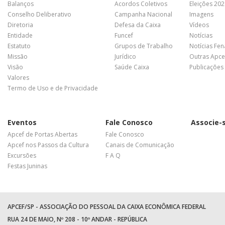
Balanços
Acordos Coletivos
Eleições 20
Conselho Deliberativo
Campanha Nacional
Imagens
Diretoria
Defesa da Caixa
Vídeos
Entidade
Funcef
Notícias
Estatuto
Grupos de Trabalho
Notícias Fe
Missão
Jurídico
Outras Apce
Visão
Saúde Caixa
Publicações
Valores
Termo de Uso e de Privacidade
Eventos
Fale Conosco
Associe-
Apcef de Portas Abertas
Fale Conosco
Apcef nos Passos da Cultura
Canais de Comunicação
Excursões
F A Q
Festas Juninas
APCEF/SP - ASSOCIAÇÃO DO PESSOAL DA CAIXA ECONÔMICA FEDERAL
RUA 24 DE MAIO, Nº 208 - 10º ANDAR - REPÚBLICA