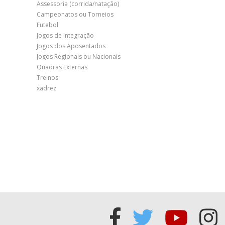
Assessoria (corrida/natação)
Campeonatos ou Torneios
Futebol
Jogos de Integração
Jogos dos Aposentados
Jogos Regionais ou Nacionais
Quadras Externas
Treinos
xadrez
Acessar
Acessar
Acess
Ac