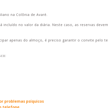
iano na Colônia de Avaré.
incluído no valor da diária. Neste caso, as reservas devem
Alerta: golpi
Aproveite a parceria da Apcef
WhatsApp e e
com o Sesi e invista em saúde
enviar falsa
e momentos de lazer!
cipar apenas do almoço, é preciso garantir o convite pelo te
sobre process
sco:
or problemas psíquicos
m telefone