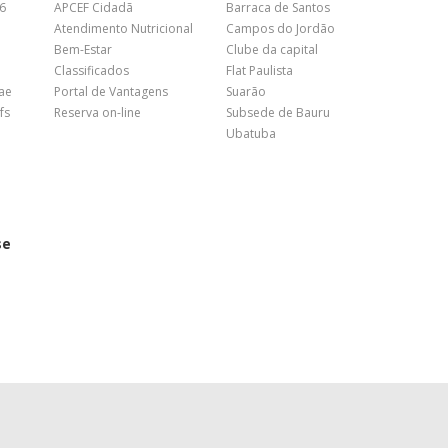
26
APCEF Cidadã
Barraca de Santos
Atendimento Nutricional
Campos do Jordão
Bem-Estar
Clube da capital
Classificados
Flat Paulista
nae
Portal de Vantagens
Suarão
fs
Reserva on-line
Subsede de Bauru
Ubatuba
se