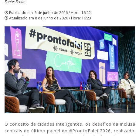
Fonte: Fenae
|
Publicado em
5 de junho de 2026 / Hora: 16:22
Atualizado em
8 de junho de 2026 / Hora: 16:23
APCEF/SP
Aproveite
com o Ses
e momento
O conceito de cidades inteligentes, os desafios da inclu
centrais do último painel do #ProntoFalei 2026, realizado 