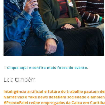
::
Clique aqui e confira mais fotos do evento
.
Leia também
Inteligência artificial e futuro do trabalho pautam d
Narrativas e fake news desafiam sociedade e ambient
#ProntoFalei reúne empregados da Caixa em Curitiba 