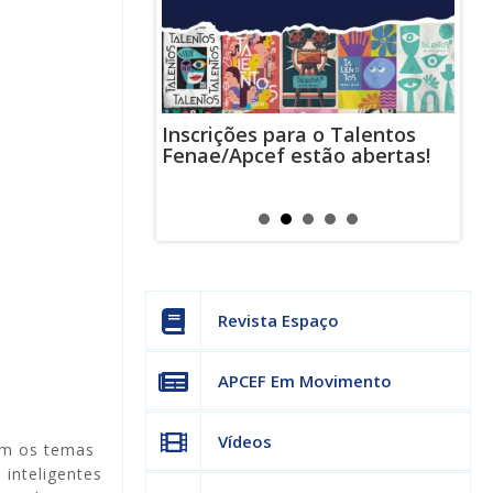
Inscrições para o Talentos
Chatbot da Apcef/SP 
Fenae/Apcef estão abertas!
indisponível para
manutenção; confira 
canais de atendimen
Revista Espaço
APCEF Em Movimento
Vídeos
ram os temas
 inteligentes