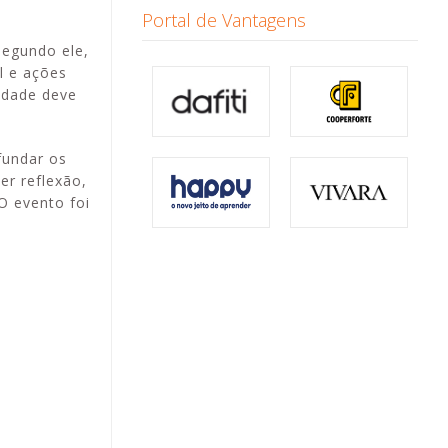
Portal de Vantagens
Segundo ele,
l e ações
idade deve
fundar os
er reflexão,
O evento foi