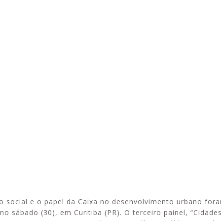
Alerta: golpistas usam
 a parceria da Apcef
WhatsApp e e-mail para
i e invista em saúde
enviar falsas mensagens
s de lazer!
sobre processos judiciais
são social e o papel da Caixa no desenvolvimento urbano fo
no sábado (30), em Curitiba (PR). O terceiro painel, “Cidades