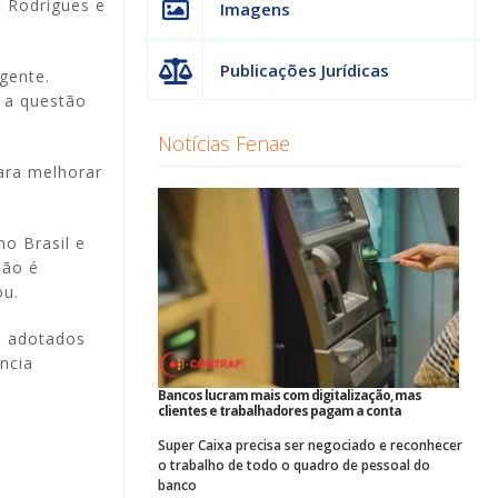
t Rodrigues e
Imagens
Publicações Jurídicas
gente.
e a questão
Notícias Fenae
para melhorar
no Brasil e
não é
ou.
o adotados
ncia
Bancos lucram mais com digitalização, mas
clientes e trabalhadores pagam a conta
Super Caixa precisa ser negociado e reconhecer
o trabalho de todo o quadro de pessoal do
banco