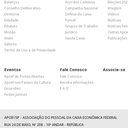
Balanços
Acordos Coletivos
Eleições 20
Conselho Deliberativo
Campanha Nacional
Imagens
Diretoria
Defesa da Caixa
Vídeos
Entidade
Funcef
Notícias
Estatuto
Grupos de Trabalho
Notícias Fe
Missão
Jurídico
Outras Apce
Visão
Saúde Caixa
Publicações
Valores
Termo de Uso e de Privacidade
Eventos
Fale Conosco
Associe-se
Apcef de Portas Abertas
Fale Conosco
Apcef nos Passos da Cultura
Receba informações
Excursões
F A Q
Festas Juninas
APCEF/SP - ASSOCIAÇÃO DO PESSOAL DA CAIXA ECONÔMICA FEDERAL
RUA 24 DE MAIO, Nº 208 - 10º ANDAR - REPÚBLICA