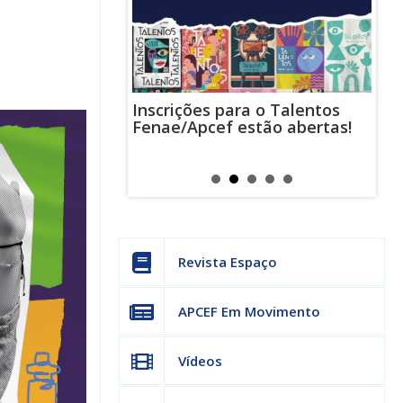
Inscrições para o Talentos
stas usam
Cha
Fenae/Apcef estão abertas!
-mail para
ind
s mensagens
man
os judiciais
can
Revista Espaço
APCEF Em Movimento
Vídeos