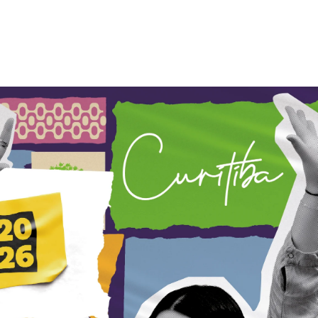
Esporte em movimento:
Alerta: golpi
confira os treinos esportivos
WhatsApp e e
oferecidos pela Apcef/SP
enviar falsa
sobre process