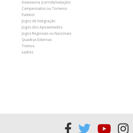
Assessoria (corrida/natação)
Campeonatos ou Torneios
Futebol
Jogos de Integração
Jogos dos Aposentados
Jogos Regionais ou Nacionais
Quadras Externas
Treinos
xadrez
Acessar
Acessar
Acess
Ac