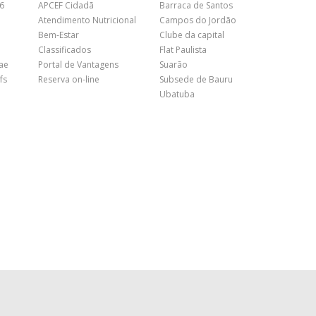
26
APCEF Cidadã
Barraca de Santos
Atendimento Nutricional
Campos do Jordão
Bem-Estar
Clube da capital
Classificados
Flat Paulista
nae
Portal de Vantagens
Suarão
fs
Reserva on-line
Subsede de Bauru
Ubatuba