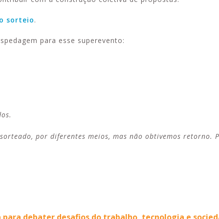
o sorteio
.
spedagem para esse superevento:
dos.
orteado, por diferentes meios, mas não obtivemos retorno. P
para debater desafios do trabalho, tecnologia e socie