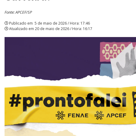
no
Fonte: APCEF/SP
Hard
Publicado em
5 de maio de 2026 / Hora: 17:46
Atualizado em
20 de maio de 2026 / Hora: 16:17
Rock
Cafe,
em
Curitiba!
|
APCEF/SP