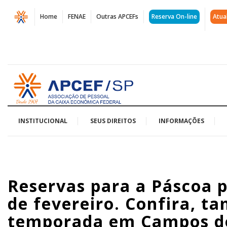
Página
Home
FENAE
Outras APCEFs
Reserva On-line
Atua
Reservas
para
a
Acessar
Páscoa
página
inicial
podem
ser
INSTITUCIONAL
SEUS DIREITOS
INFORMAÇÕES
feitas
a
Reservas para a Páscoa p
partir
de fevereiro. Confira, t
de
temporada em Campos d
10