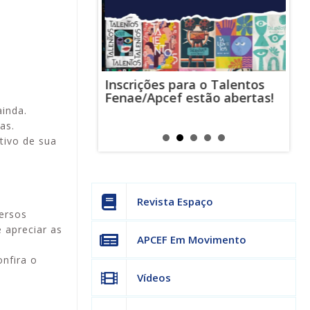
Inscrições para o Talentos
stas usam
Cha
Fenae/Apcef estão abertas!
-mail para
ind
s mensagens
man
ainda.
os judiciais
can
as.
tivo de sua
Revista Espaço
ersos
 apreciar as
APCEF Em Movimento
onfira o
Vídeos