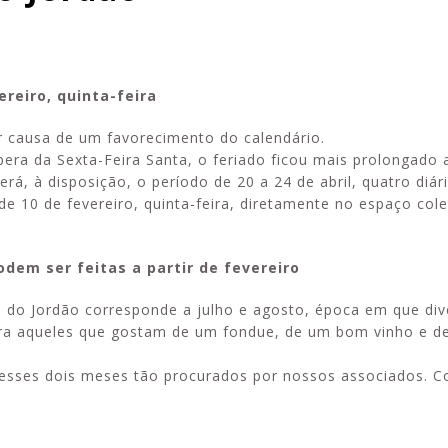
ereiro, quinta-feira
Esporte em movimento:
Alerta: golpi
r causa de um favorecimento do calendário.
confira os treinos esportivos
WhatsApp e e
oferecidos pela Apcef/SP
enviar falsa
spera da Sexta-Feira Santa, o feriado ficou mais prolongado 
sobre process
á, à disposição, o período de 20 a 24 de abril, quatro diári
de 10 de fevereiro, quinta-feira, diretamente no espaço cole
dem ser feitas a partir de fevereiro
 do Jordão corresponde a julho e agosto, época em que div
ara aqueles que gostam de um fondue, de um bom vinho e de
a esses dois meses tão procurados por nossos associados. C