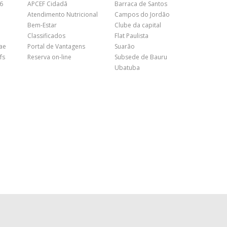
26
APCEF Cidadã
Barraca de Santos
Atendimento Nutricional
Campos do Jordão
Bem-Estar
Clube da capital
Classificados
Flat Paulista
nae
Portal de Vantagens
Suarão
fs
Reserva on-line
Subsede de Bauru
Ubatuba