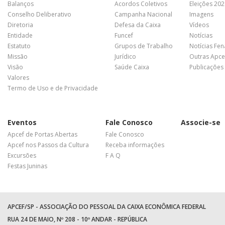
Balanços
Acordos Coletivos
Eleições 20
Conselho Deliberativo
Campanha Nacional
Imagens
Diretoria
Defesa da Caixa
Vídeos
Entidade
Funcef
Notícias
Estatuto
Grupos de Trabalho
Notícias Fe
Missão
Jurídico
Outras Apce
Visão
Saúde Caixa
Publicações
Valores
Termo de Uso e de Privacidade
Eventos
Fale Conosco
Associe-se
Apcef de Portas Abertas
Fale Conosco
Apcef nos Passos da Cultura
Receba informações
Excursões
F A Q
Festas Juninas
APCEF/SP - ASSOCIAÇÃO DO PESSOAL DA CAIXA ECONÔMICA FEDERAL
RUA 24 DE MAIO, Nº 208 - 10º ANDAR - REPÚBLICA