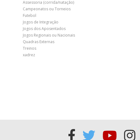
Assessoria (corrida/natação)
Campeonatos ou Torneios
Futebol
Jogos de Integração
Jogos dos Aposentados
Jogos Regionais ou Nacionais
Quadras Externas
Treinos
xadrez
Acessar
Acessar
Acess
Ac