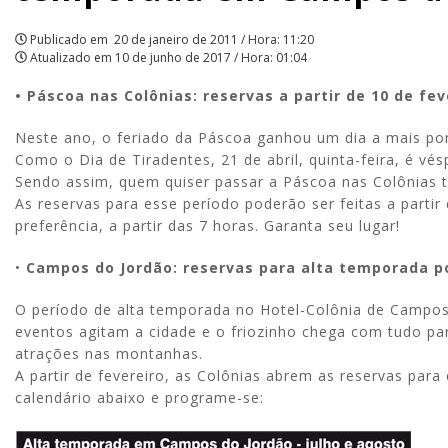
de
Publicado em
20 de janeiro de 2011 / Hora: 11:20
Atualizado em
10 de junho de 2017 / Hora: 01:04
fevereiro.
• Páscoa nas Colônias: reservas a partir de 10 de fev
Confira,
Neste ano, o feriado da Páscoa ganhou um dia a mais po
também,
Como o Dia de Tiradentes, 21 de abril, quinta-feira, é vé
o
Sendo assim, quem quiser passar a Páscoa nas Colônias ter
As reservas para esse período poderão ser feitas a partir 
calendário
preferência, a partir das 7 horas. Garanta seu lugar!
para
•
Campos do Jordão: reservas para alta temporada po
a
O período de alta temporada no Hotel-Colônia de Campos
eventos agitam a cidade e o friozinho chega com tudo p
alta
atrações nas montanhas.
temporada
A partir de fevereiro, as Colônias abrem as reservas par
calendário abaixo e programe-se:
em