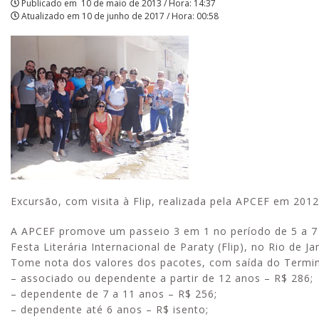
Publicado em
10 de maio de 2013 / Hora: 14:37
Atualizado em
10 de junho de 2017 / Hora: 00:58
festa
julina
com
a
gente!
|
APCEF/SP
Excursão, com visita à Flip, realizada pela APCEF em 2012
A APCEF promove um passeio 3 em 1 no período de 5 a 7 
Festa Literária Internacional de Paraty (Flip), no Rio de 
Tome nota dos valores dos pacotes, com saída do Termina
– associado ou dependente a partir de 12 anos – R$ 286;
– dependente de 7 a 11 anos – R$ 256;
– dependente até 6 anos – R$ isento;