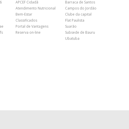
26
APCEF Cidadã
Barraca de Santos
Atendimento Nutricional
Campos do Jordão
Bem-Estar
Clube da capital
Classificados
Flat Paulista
nae
Portal de Vantagens
Suarão
fs
Reserva on-line
Subsede de Bauru
Ubatuba