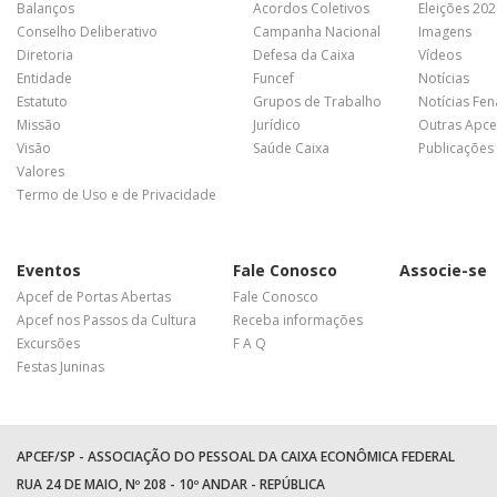
Balanços
Acordos Coletivos
Eleições 20
Conselho Deliberativo
Campanha Nacional
Imagens
Diretoria
Defesa da Caixa
Vídeos
Entidade
Funcef
Notícias
Estatuto
Grupos de Trabalho
Notícias Fe
Missão
Jurídico
Outras Apce
Visão
Saúde Caixa
Publicações
Valores
Termo de Uso e de Privacidade
Eventos
Fale Conosco
Associe-se
Apcef de Portas Abertas
Fale Conosco
Apcef nos Passos da Cultura
Receba informações
Excursões
F A Q
Festas Juninas
APCEF/SP - ASSOCIAÇÃO DO PESSOAL DA CAIXA ECONÔMICA FEDERAL
RUA 24 DE MAIO, Nº 208 - 10º ANDAR - REPÚBLICA