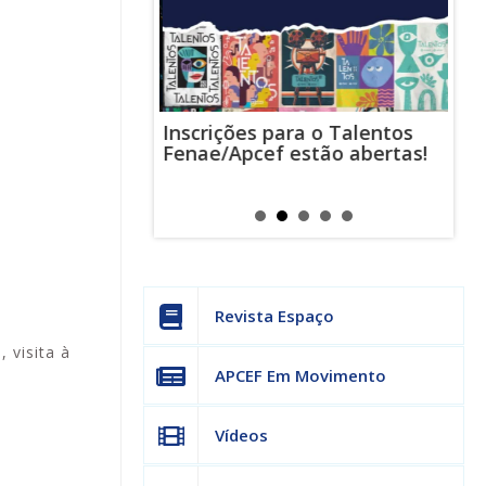
Inscrições para o Talentos
stas usam
Cha
Fenae/Apcef estão abertas!
-mail para
ind
s mensagens
man
os judiciais
can
Revista Espaço
 visita à
APCEF Em Movimento
Vídeos