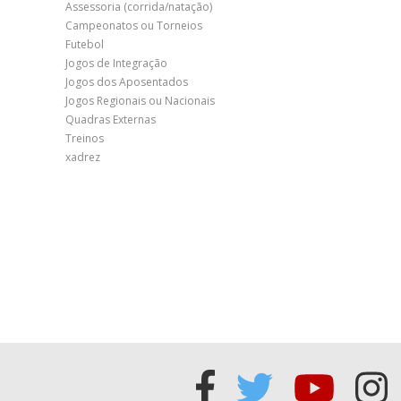
Assessoria (corrida/natação)
Campeonatos ou Torneios
Futebol
Jogos de Integração
Jogos dos Aposentados
Jogos Regionais ou Nacionais
Quadras Externas
Treinos
xadrez
Acessar
Acessar
Acess
Ac