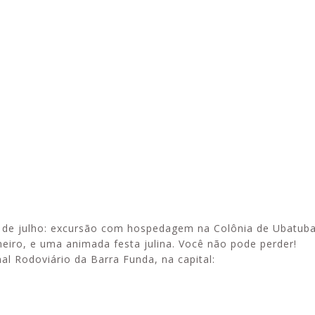
Esporte em movimento:
Alerta: golpi
confira os treinos esportivos
WhatsApp e e
oferecidos pela Apcef/SP
enviar falsa
sobre process
de julho: excursão com hospedagem na Colônia de Ubatuba,
Janeiro, e uma animada festa julina. Você não pode perder!
l Rodoviário da Barra Funda, na capital: