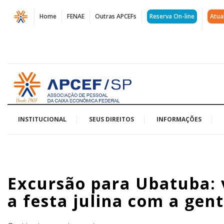
Página
Home
FENAE
Outras APCEFs
Reserva On-line
Atua
Excursão
para
Ubatuba:
Acessar
venha
página
inicial
curtir
a
INSTITUCIONAL
SEUS DIREITOS
INFORMAÇÕES
Colônia,
a
Excursão para Ubatuba: v
Flip
a festa julina com a gent
e
a