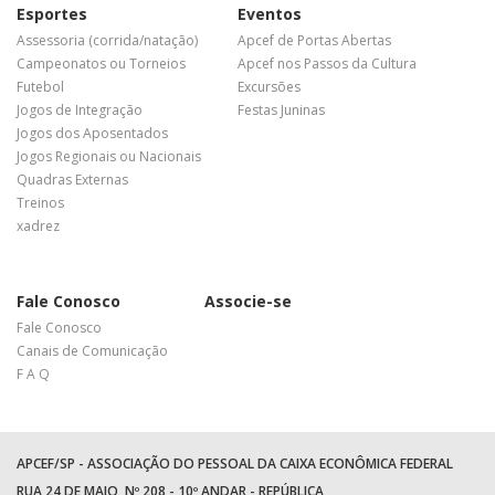
Esportes
Eventos
Assessoria (corrida/natação)
Apcef de Portas Abertas
Campeonatos ou Torneios
Apcef nos Passos da Cultura
Futebol
Excursões
Jogos de Integração
Festas Juninas
Jogos dos Aposentados
Jogos Regionais ou Nacionais
Quadras Externas
Treinos
xadrez
Fale Conosco
Associe-se
Fale Conosco
Canais de Comunicação
F A Q
APCEF/SP - ASSOCIAÇÃO DO PESSOAL DA CAIXA ECONÔMICA FEDERAL
RUA 24 DE MAIO, Nº 208 - 10º ANDAR - REPÚBLICA