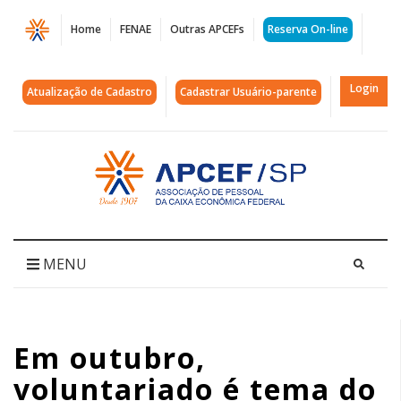
Página
Home
FENAE
Outras APCEFs
Reserva On-line
Em
outubro,
Login
Atualização de Cadastro
Cadastrar Usuário-parente
voluntariado
é
Acessar
página
tema
inicial
do
“APCEF
MENU
de
Portas
Em outubro,
Abertas”
voluntariado é tema do
|