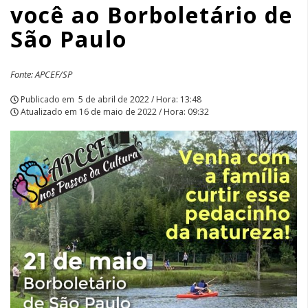
você ao Borboletário de
Borboletário
São Paulo
de
São
Fonte: APCEF/SP
Paulo
Publicado em
5 de abril de 2022 / Hora: 13:48
Atualizado em
16 de maio de 2022 / Hora: 09:32
|
APCEF/SP