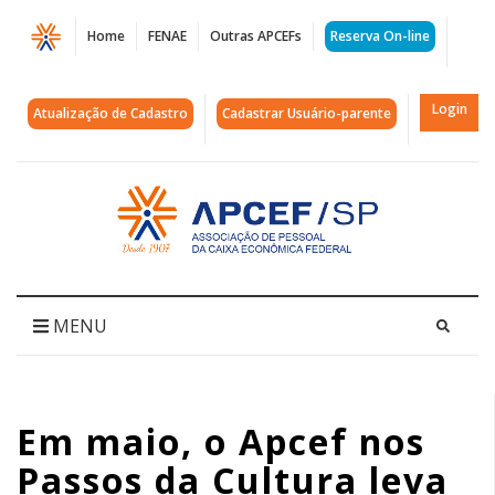
Página
Home
FENAE
Outras APCEFs
Reserva On-line
Em
maio,
Login
Atualização de Cadastro
Cadastrar Usuário-parente
o
Apcef
Acessar
página
nos
inicial
Passos
da
MENU
Cultura
leva
Em maio, o Apcef nos
você
Passos da Cultura leva
ao