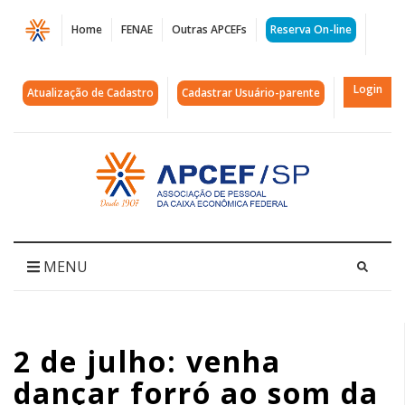
Página
Home
FENAE
Outras APCEFs
Reserva On-line
2
de
Login
Atualização de Cadastro
Cadastrar Usuário-parente
julho:
venha
Acessar
página
dançar
inicial
forró
ao
MENU
som
da
2 de julho: venha
banda
dançar forró ao som da
PEIXELÉTRICO