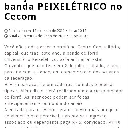
banda PEIXELÉTRICO no
no
Cecom
Cecom
|
Publicado em
17 de maio de 2011 / Hora: 10:17
Atualizado em
10 de junho de 2017 / Hora: 01:03
APCEF/SP
Você não pode perder o arraiá no Centro Comunitário,
capital, que traz, este ano, a banda de forró
universitário Peixelétrico, para animar a festa!
O evento, que acontece em 2 de julho, sábado, é uma
parceria com a Fenae, em comemoração dos 40 anos
da federação.
Haverá barracas de brincadeiras, comidas e bebidas
típicas. Além disso, será realizado um concurso amador
de forró. As inscrições podem ser feitas
antecipadamente ou no dia do arraiá.
A entrada para o evento será o convite mais um quilo
de alimento não perecível. Garanta seu ingresso:
associado ou dependente paga R$ 5; convidado, R$ 10.