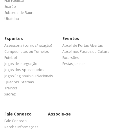
Flat Paulista
Suarão
Subsede de Bauru
Ubatuba
Esportes
Eventos
Assessoria (corrida/natação)
Apcef de Portas Abertas
Campeonatos ou Torneios
Apcef nos Passos da Cultura
Futebol
Excursões
Jogos de Integração
Festas Juninas
Jogos dos Aposentados
Jogos Regionais ou Nacionais
Quadras Externas
Treinos
xadrez
Fale Conosco
Associe-se
Fale Conosco
Receba informações