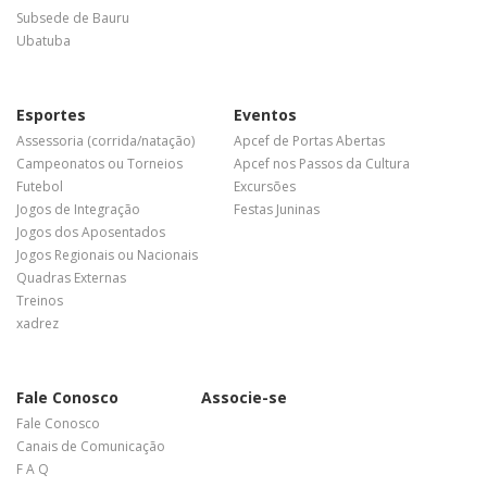
Subsede de Bauru
Ubatuba
Esportes
Eventos
Assessoria (corrida/natação)
Apcef de Portas Abertas
Campeonatos ou Torneios
Apcef nos Passos da Cultura
Futebol
Excursões
Jogos de Integração
Festas Juninas
Jogos dos Aposentados
Jogos Regionais ou Nacionais
Quadras Externas
Treinos
xadrez
Fale Conosco
Associe-se
Fale Conosco
Canais de Comunicação
F A Q