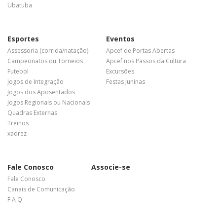
Ubatuba
Esportes
Eventos
Assessoria (corrida/natação)
Apcef de Portas Abertas
Campeonatos ou Torneios
Apcef nos Passos da Cultura
Futebol
Excursões
Jogos de Integração
Festas Juninas
Jogos dos Aposentados
Jogos Regionais ou Nacionais
Quadras Externas
Treinos
xadrez
Fale Conosco
Associe-se
Fale Conosco
Canais de Comunicação
F A Q