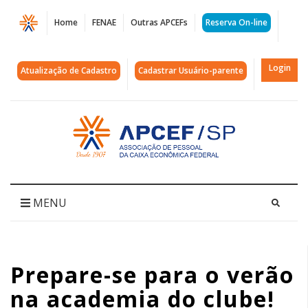
Página
Home
FENAE
Outras APCEFs
Reserva On-line
Prepare-
se
Login
Atualização de Cadastro
Cadastrar Usuário-parente
para
o
Acessar
página
verão
inicial
na
academia
MENU
do
clube!
Prepare-se para o verão
|
na academia do clube!
APCEF/SP