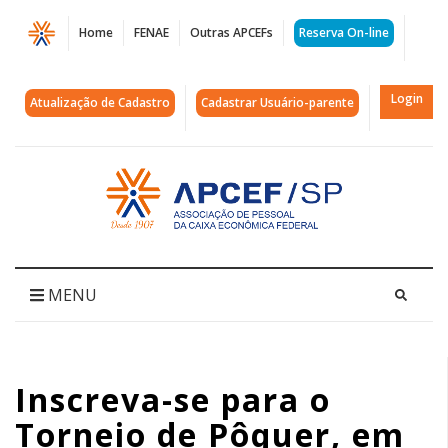
Página
Home
FENAE
Outras APCEFs
Reserva On-line
Inscreva-
se
Login
Atualização de Cadastro
Cadastrar Usuário-parente
para
o
Acessar
página
Torneio
inicial
de
Pôquer,
MENU
em
18
Inscreva-se para o
de
Torneio de Pôquer, em
julho