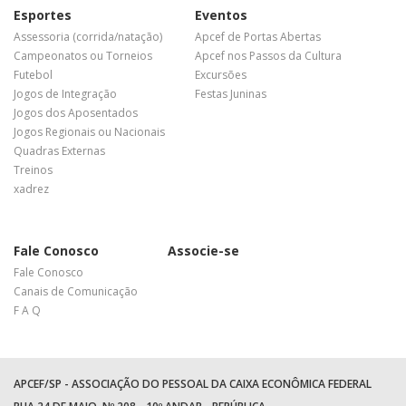
Esportes
Eventos
Assessoria (corrida/natação)
Apcef de Portas Abertas
Campeonatos ou Torneios
Apcef nos Passos da Cultura
Futebol
Excursões
Jogos de Integração
Festas Juninas
Jogos dos Aposentados
Jogos Regionais ou Nacionais
Quadras Externas
Treinos
xadrez
Fale Conosco
Associe-se
Fale Conosco
Canais de Comunicação
F A Q
APCEF/SP - ASSOCIAÇÃO DO PESSOAL DA CAIXA ECONÔMICA FEDERAL