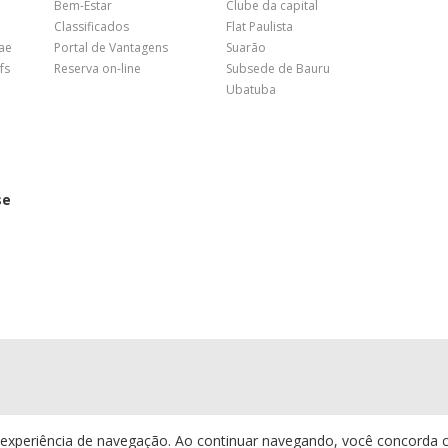
Bem-Estar
Clube da capital
Classificados
Flat Paulista
nae
Portal de Vantagens
Suarão
fs
Reserva on-line
Subsede de Bauru
Ubatuba
se
sua experiência de navegação. Ao continuar navegando, você concord