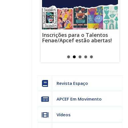
Inscrições para o Talentos
stas usam
Cha
Fenae/Apcef estão abertas!
-mail para
ind
s mensagens
man
os judiciais
can
Revista Espaço
APCEF Em Movimento
Vídeos