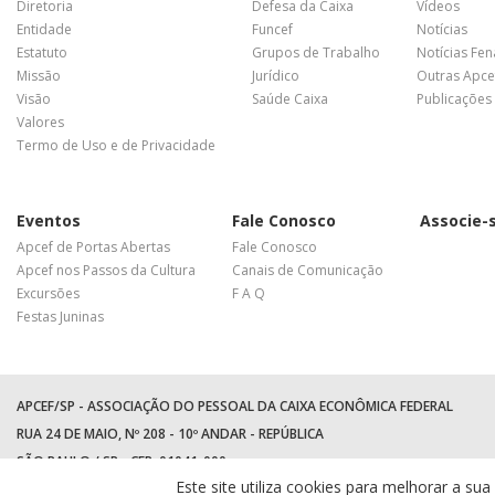
Diretoria
Defesa da Caixa
Vídeos
Entidade
Funcef
Notícias
Estatuto
Grupos de Trabalho
Notícias Fe
Missão
Jurídico
Outras Apce
Visão
Saúde Caixa
Publicações
Valores
Termo de Uso e de Privacidade
Eventos
Fale Conosco
Associe-
Apcef de Portas Abertas
Fale Conosco
Apcef nos Passos da Cultura
Canais de Comunicação
Excursões
F A Q
Festas Juninas
APCEF/SP - ASSOCIAÇÃO DO PESSOAL DA CAIXA ECONÔMICA FEDERAL
RUA 24 DE MAIO, Nº 208 - 10º ANDAR - REPÚBLICA
SÃO PAULO / SP - CEP: 01041-000
Este site utiliza cookies para melhorar a 
TEL: +55 (11) 3017-8300