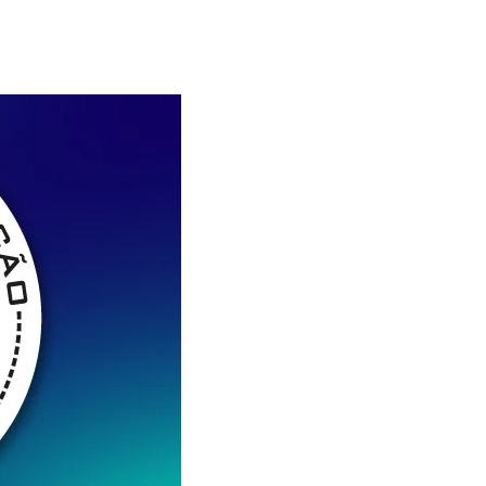
Alerta: golpi
Aproveite a parceria da Apcef
WhatsApp e e
com o Sesi e invista em saúde
enviar falsa
e momentos de lazer!
sobre process