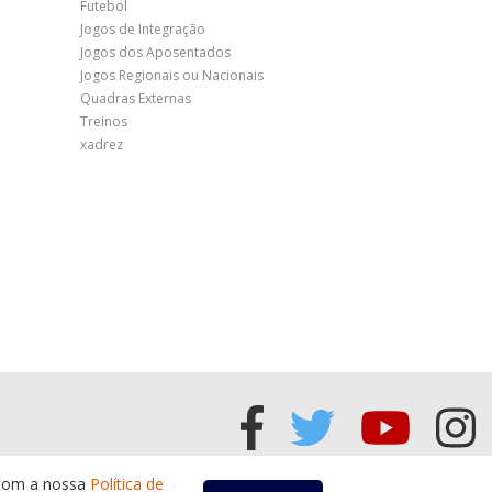
Futebol
Jogos de Integração
Jogos dos Aposentados
Jogos Regionais ou Nacionais
Quadras Externas
Treinos
xadrez
Acessar
Acessar
Acess
Ac
a com a nossa
Política de