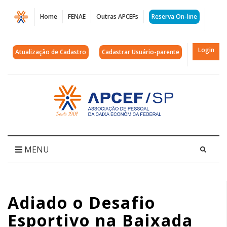
Página
Home
FENAE
Outras APCEFs
Reserva On-line
Adiado
o
Login
Atualização de Cadastro
Cadastrar Usuário-parente
Desafio
Esportivo
Acessar
página
na
inicial
Baixada
Santista
MENU
|
APCEF/SP
Adiado o Desafio
Esportivo na Baixada