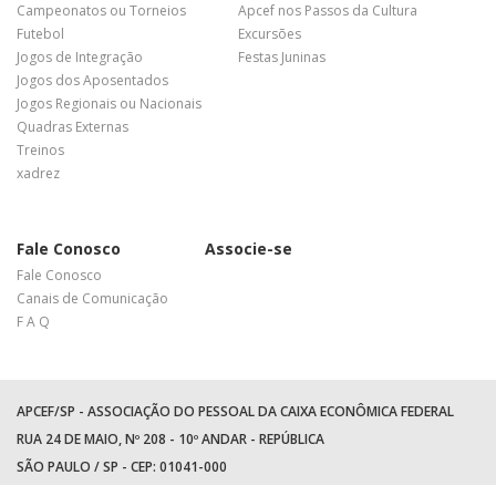
Campeonatos ou Torneios
Apcef nos Passos da Cultura
Futebol
Excursões
Jogos de Integração
Festas Juninas
Jogos dos Aposentados
Jogos Regionais ou Nacionais
Quadras Externas
Treinos
xadrez
Fale Conosco
Associe-se
Fale Conosco
Canais de Comunicação
F A Q
APCEF/SP - ASSOCIAÇÃO DO PESSOAL DA CAIXA ECONÔMICA FEDERAL
RUA 24 DE MAIO, Nº 208 - 10º ANDAR - REPÚBLICA
SÃO PAULO / SP - CEP: 01041-000
TEL: +55 (11) 3017-8300