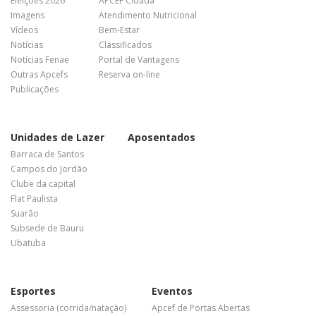
Eleições 2026
APCEF Cidadã
Imagens
Atendimento Nutricional
Vídeos
Bem-Estar
Notícias
Classificados
Notícias Fenae
Portal de Vantagens
Outras Apcefs
Reserva on-line
Publicações
Unidades de Lazer
Aposentados
Barraca de Santos
Campos do Jordão
Clube da capital
Flat Paulista
Suarão
Subsede de Bauru
Ubatuba
Esportes
Eventos
Assessoria (corrida/natação)
Apcef de Portas Abertas