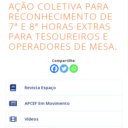
AÇÃO COLETIVA PARA
7ª
RECONHECIMENTO DE
e
7ª E 8ª HORAS EXTRAS
8ª
PARA TESOUREIROS E
horas
OPERADORES DE MESA.
extras
Compartilhe:
para
tesoureiros
e
Revista Espaço
operadores
APCEF Em Movimento
de
mesa.
Vídeos