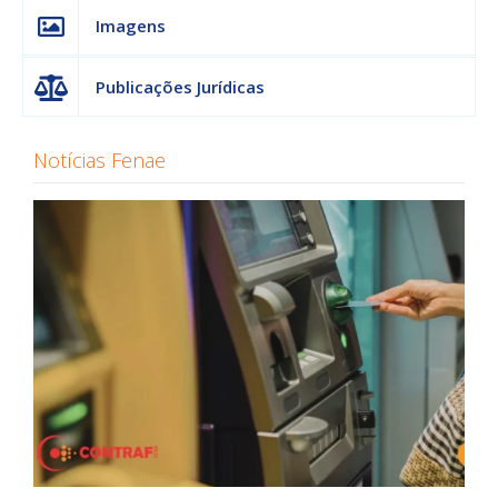
|
Imagens
APCEF/SP
Publicações Jurídicas
Notícias Fenae