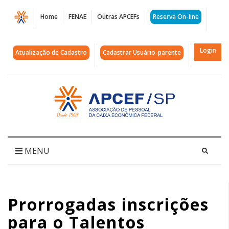
Página
Home
FENAE
Outras APCEFs
Reserva On-line
Prorrogadas
inscrições
Login
Atualização de Cadastro
Cadastrar Usuário-parente
para
o
Acessar
página
Talentos
inicial
Fenae/Apcef
|
MENU
APCEF/SP
Prorrogadas inscrições
para o Talentos