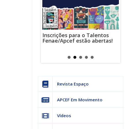
Inscrições para o Talentos
stas usam
Cha
Fenae/Apcef estão abertas!
-mail para
ind
s mensagens
man
os judiciais
can
Revista Espaço
APCEF Em Movimento
Vídeos