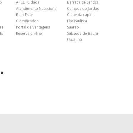
26
APCEF Cidadã
Barraca de Santos
Atendimento Nutricional
Campos do Jordão
Bem-Estar
Clube da capital
Classificados
Flat Paulista
nae
Portal de Vantagens
Suarão
fs
Reserva on-line
Subsede de Bauru
Ubatuba
se