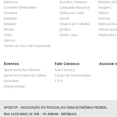
Balanços
Acordos Coletivos
Eleições 20
Conselho Deliberativo
Campanha Nacional
Imagens
Diretoria
Defesa da Caixa
Vídeos
Entidade
Funcef
Notícias
Estatuto
Grupos de Trabalho
Notícias Fe
Missão
Jurídico
Outras Apce
Visão
Saúde Caixa
Publicações
Valores
Termo de Uso e de Privacidade
Eventos
Fale Conosco
Associe-
Apcef de Portas Abertas
Fale Conosco
Apcef nos Passos da Cultura
Canais de Comunicação
Excursões
F A Q
Festas Juninas
APCEF/SP - ASSOCIAÇÃO DO PESSOAL DA CAIXA ECONÔMICA FEDERAL
RUA 24 DE MAIO, Nº 208 - 10º ANDAR - REPÚBLICA