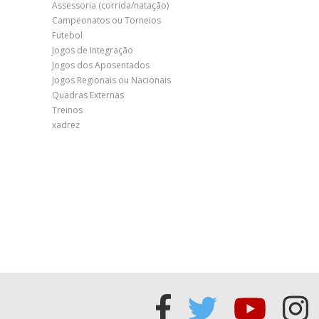
Assessoria (corrida/natação)
Campeonatos ou Torneios
Futebol
Jogos de Integração
Jogos dos Aposentados
Jogos Regionais ou Nacionais
Quadras Externas
Treinos
xadrez
Acessar
Acessar
Acess
Ac