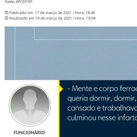
Fonte: APCEF/SP
empregados
Publicado em
17 de março de 2021 / Hora: 18:45
Atualizado em
19 de março de 2021 / Hora: 19:04
da
Caixa
repercute
na
imprensa
|
APCEF/SP