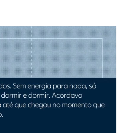
Alerta: golpi
Aproveite a parceria da Apcef
WhatsApp e e
com o Sesi e invista em saúde
enviar falsa
e momentos de lazer!
sobre process