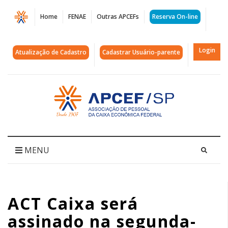
Página
Home
FENAE
Outras APCEFs
Reserva On-line
ACT
Caixa
Login
Atualização de Cadastro
Cadastrar Usuário-parente
será
assinado
Acessar
página
na
inicial
segunda-
feira
MENU
(16)
|
ACT Caixa será
APCEF/SP
assinado na segunda-