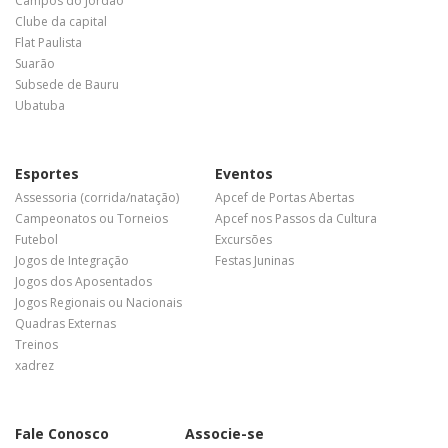
Campos do Jordão
Clube da capital
Flat Paulista
Suarão
Subsede de Bauru
Ubatuba
Esportes
Eventos
Assessoria (corrida/natação)
Apcef de Portas Abertas
Campeonatos ou Torneios
Apcef nos Passos da Cultura
Futebol
Excursões
Jogos de Integração
Festas Juninas
Jogos dos Aposentados
Jogos Regionais ou Nacionais
Quadras Externas
Treinos
xadrez
Fale Conosco
Associe-se