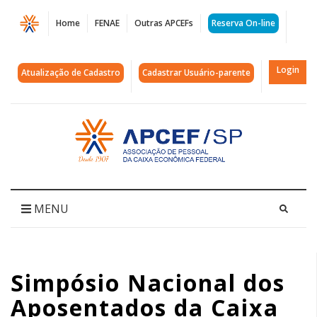
Página
Home
FENAE
Outras APCEFs
Reserva On-line
Simpósio
Nacional
Login
Atualização de Cadastro
Cadastrar Usuário-parente
dos
Aposentados
Acessar
página
da
inicial
Caixa
tem
MENU
participação
da
Simpósio Nacional dos
APCEF/SP
Aposentados da Caixa
|