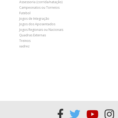
Assessoria (corrida/natação)
Campeonatos ou Torneios
Futebol
Jogos de Integração
Jogos dos Aposentados
Jogos Regionais ou Nacionais
Quadras Externas
Treinos
xadrez
Acessar
Acessar
Acess
Ac