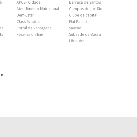
26
APCEF Cidadã
Barraca de Santos
Atendimento Nutricional
Campos do Jordão
Bem-Estar
Clube da capital
Classificados
Flat Paulista
nae
Portal de Vantagens
Suarão
fs
Reserva on-line
Subsede de Bauru
Ubatuba
se