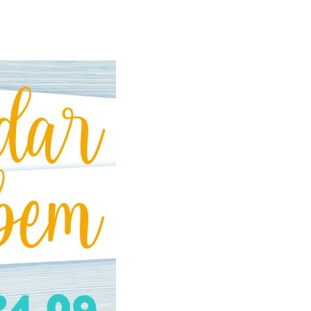
Alerta: golpi
Aproveite a parceria da Apcef
WhatsApp e e
com o Sesi e invista em saúde
enviar falsa
e momentos de lazer!
sobre process