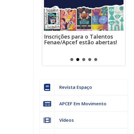
Inscrições para o Talentos
stas usam
Cha
Fenae/Apcef estão abertas!
-mail para
ind
s mensagens
man
os judiciais
can
Revista Espaço
APCEF Em Movimento
Vídeos