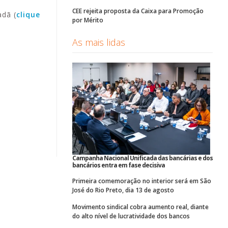
CEE rejeita proposta da Caixa para Promoção
adã (
clique
por Mérito
As mais lidas
Campanha Nacional Unificada das bancárias e dos
bancários entra em fase decisiva
Primeira comemoração no interior será em São
José do Rio Preto, dia 13 de agosto
Movimento sindical cobra aumento real, diante
do alto nível de lucratividade dos bancos