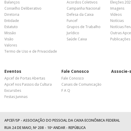
Balanços
Acordos Coletivos
Eleições 20
Conselho Deliberativo
Campanha Nacional
Imagens
Diretoria
Defesa da Caixa
Vídeos
Entidade
Funcef
Notícias
Estatuto
Grupos de Trabalho
Notícias Fe
Missão
Jurídico
Outras Apce
Visão
Saúde Caixa
Publicações
Valores
Termo de Uso e de Privacidade
Eventos
Fale Conosco
Associe-
Apcef de Portas Abertas
Fale Conosco
Apcef nos Passos da Cultura
Canais de Comunicação
Excursões
F A Q
Festas Juninas
APCEF/SP - ASSOCIAÇÃO DO PESSOAL DA CAIXA ECONÔMICA FEDERAL
RUA 24 DE MAIO, Nº 208 - 10º ANDAR - REPÚBLICA