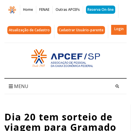
Página
Home
FENAE
Outras APCEFs
Reserva On-line
Dia
20
Login
Atualização de Cadastro
Cadastrar Usuário-parente
tem
sorteio
Acessar
página
de
inicial
viagem
para
MENU
Gramado
|
Dia 20 tem sorteio de
APCEF/SP
viagem para Gramado