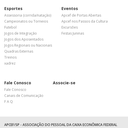
Esportes
Eventos
Assessoria (corrida/natação)
Apcef de Portas Abertas
Campeonatos ou Torneios
Apcef nos Passos da Cultura
Futebol
Excursões
Jogos de Integração
Festas Juninas
Jogos dos Aposentados
Jogos Regionais ou Nacionais
Quadras Externas
Treinos
xadrez
Fale Conosco
Associe-se
Fale Conosco
Canais de Comunicação
F A Q
APCEF/SP - ASSOCIAÇÃO DO PESSOAL DA CAIXA ECONÔMICA FEDERAL