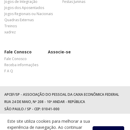
Jogos de Integração
Festas Juninas
Jogos dos Aposentados
Jogos Regionais ou Nacionais
Quadras Externas
Treinos
xadrez
Fale Conosco
Associe-se
Fale Conosco
Receba informações
F A Q
APCEF/SP - ASSOCIAÇÃO DO PESSOAL DA CAIXA ECONÔMICA FEDERAL
RUA 24 DE MAIO, Nº 208 - 10º ANDAR - REPÚBLICA
SÃO PAULO / SP - CEP: 01041-000
TEL: +55 (11) 3017-8300
Este site utiliza cookies para melhorar a sua
WhatsApp:
(11) 94597-5758
experiência de navegação. Ao continuar