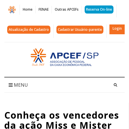
Página
Home
FENAE
Outras APCEFs
Reserva On-line
Conheça
os
Login
Atualização de Cadastro
Cadastrar Usuário-parente
vencedores
da
Acessar
página
ação
inicial
Miss
e
MENU
Mister
Maturidade
Conheça os vencedores
2025
da ação Miss e Mister
|