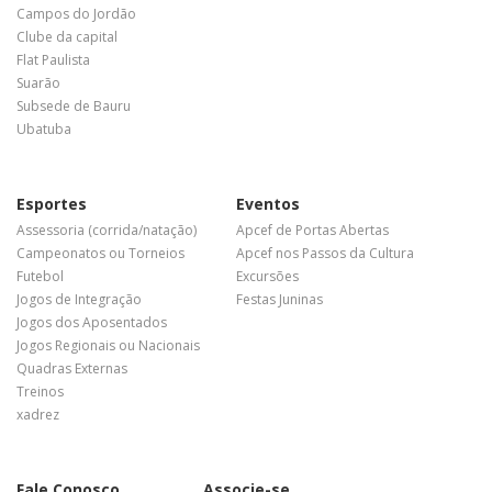
Campos do Jordão
Clube da capital
Flat Paulista
Suarão
Subsede de Bauru
Ubatuba
Esportes
Eventos
Assessoria (corrida/natação)
Apcef de Portas Abertas
Campeonatos ou Torneios
Apcef nos Passos da Cultura
Futebol
Excursões
Jogos de Integração
Festas Juninas
Jogos dos Aposentados
Jogos Regionais ou Nacionais
Quadras Externas
Treinos
xadrez
Fale Conosco
Associe-se