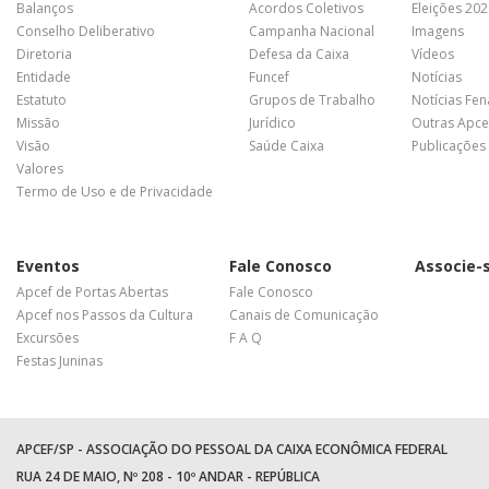
Balanços
Acordos Coletivos
Eleições 20
Conselho Deliberativo
Campanha Nacional
Imagens
Diretoria
Defesa da Caixa
Vídeos
Entidade
Funcef
Notícias
Estatuto
Grupos de Trabalho
Notícias Fe
Missão
Jurídico
Outras Apce
Visão
Saúde Caixa
Publicações
Valores
Termo de Uso e de Privacidade
Eventos
Fale Conosco
Associe-
Apcef de Portas Abertas
Fale Conosco
Apcef nos Passos da Cultura
Canais de Comunicação
Excursões
F A Q
Festas Juninas
APCEF/SP - ASSOCIAÇÃO DO PESSOAL DA CAIXA ECONÔMICA FEDERAL
RUA 24 DE MAIO, Nº 208 - 10º ANDAR - REPÚBLICA