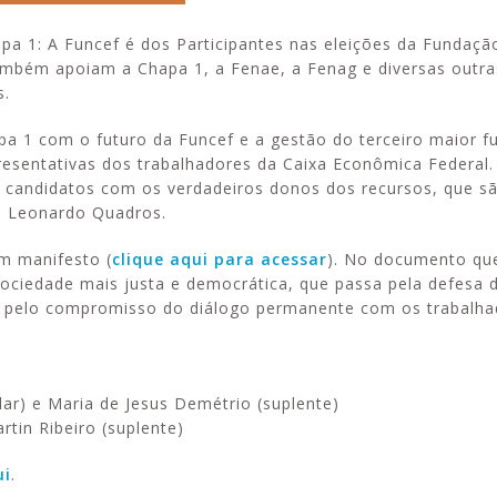
apa 1: A Funcef é dos Participantes nas eleições da Fundaç
Também apoiam a Chapa 1, a Fenae, a Fenag e diversas outra
s.
1 com o futuro da Funcef e a gestão do terceiro maior f
resentativas dos trabalhadores da Caixa Econômica Federal
 candidatos com os verdadeiros donos dos recursos, que s
P, Leonardo Quadros.
um manifesto (
clique aqui para acessar
). No documento qu
iedade mais justa e democrática, que passa pela defesa do
 e pelo compromisso do diálogo permanente com os trabalha
lar) e Maria de Jesus Demétrio (suplente)
artin Ribeiro (suplente)
ui
.