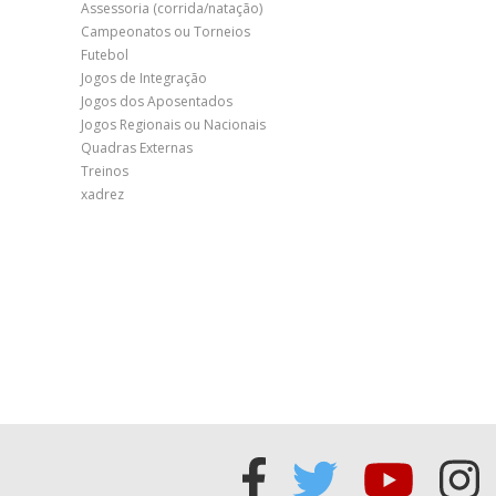
Assessoria (corrida/natação)
Campeonatos ou Torneios
Futebol
Jogos de Integração
Jogos dos Aposentados
Jogos Regionais ou Nacionais
Quadras Externas
Treinos
xadrez
Acessar
Acessar
Acess
Ac