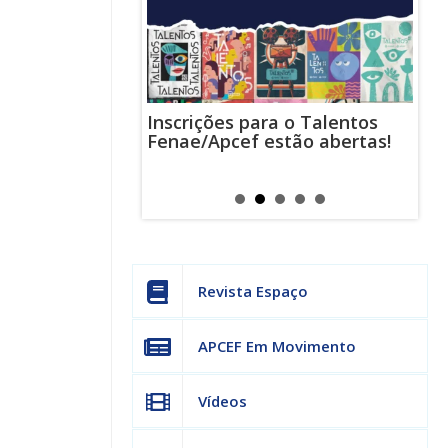
Inscrições para o Talentos
stas usam
Cha
Fenae/Apcef estão abertas!
-mail para
ind
s mensagens
man
os judiciais
can
Revista Espaço
APCEF Em Movimento
Vídeos