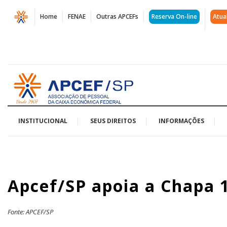
Página
Home
FENAE
Outras APCEFs
Reserva On-line
Atua
Apcef/SP
apoia
a
Acessar
Chapa
página
inicial
1:
A
INSTITUCIONAL
SEUS DIREITOS
INFORMAÇÕES
Funcef
é
Apcef/SP apoia a Chapa 1
dos
Participantes
Fonte: APCEF/SP
|