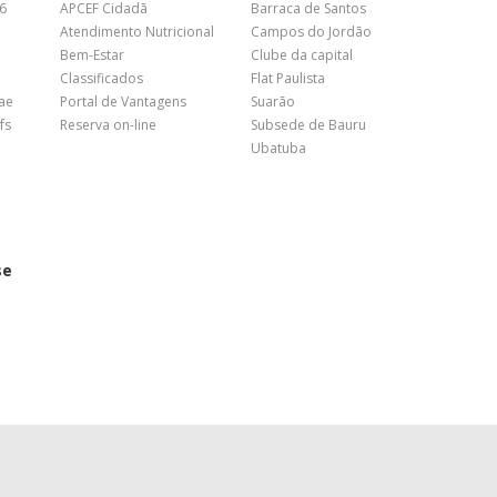
26
APCEF Cidadã
Barraca de Santos
Atendimento Nutricional
Campos do Jordão
Bem-Estar
Clube da capital
Classificados
Flat Paulista
nae
Portal de Vantagens
Suarão
fs
Reserva on-line
Subsede de Bauru
Ubatuba
se