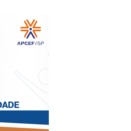
Alerta: golpi
Aproveite a parceria da Apcef
WhatsApp e e
com o Sesi e invista em saúde
enviar falsa
e momentos de lazer!
sobre process