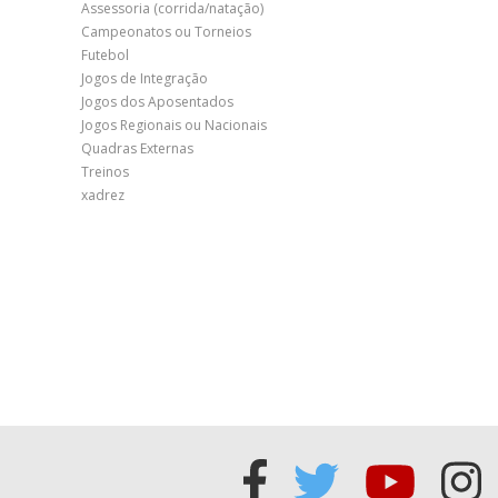
Assessoria (corrida/natação)
Campeonatos ou Torneios
Futebol
Jogos de Integração
Jogos dos Aposentados
Jogos Regionais ou Nacionais
Quadras Externas
Treinos
xadrez
Acessar
Acessar
Acess
Ac