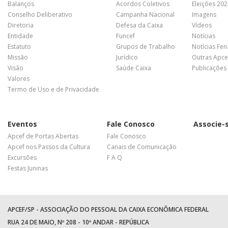
Balanços
Acordos Coletivos
Eleições 20
Conselho Deliberativo
Campanha Nacional
Imagens
Diretoria
Defesa da Caixa
Vídeos
Entidade
Funcef
Notícias
Estatuto
Grupos de Trabalho
Notícias Fe
Missão
Jurídico
Outras Apce
Visão
Saúde Caixa
Publicações
Valores
Termo de Uso e de Privacidade
Eventos
Fale Conosco
Associe-
Apcef de Portas Abertas
Fale Conosco
Apcef nos Passos da Cultura
Canais de Comunicação
Excursões
F A Q
Festas Juninas
APCEF/SP - ASSOCIAÇÃO DO PESSOAL DA CAIXA ECONÔMICA FEDERAL
RUA 24 DE MAIO, Nº 208 - 10º ANDAR - REPÚBLICA