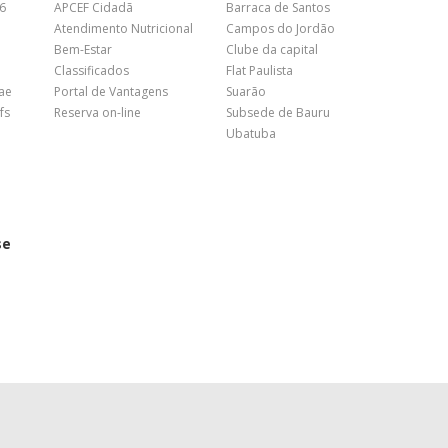
26
APCEF Cidadã
Barraca de Santos
Atendimento Nutricional
Campos do Jordão
Bem-Estar
Clube da capital
Classificados
Flat Paulista
nae
Portal de Vantagens
Suarão
fs
Reserva on-line
Subsede de Bauru
Ubatuba
se