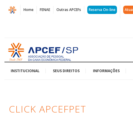
Página
Home
FENAE
Outras APCEFs
Reserva On-line
Atua
Click
ApcefPet
|
Acessar
APCEF/SP
página
inicial
INSTITUCIONAL
SEUS DIREITOS
INFORMAÇÕES
CLICK APCEFPET