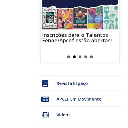
Inscrições para o Talentos
stas usam
Cha
Fenae/Apcef estão abertas!
-mail para
ind
s mensagens
man
os judiciais
can
Revista Espaço
APCEF Em Movimento
Vídeos