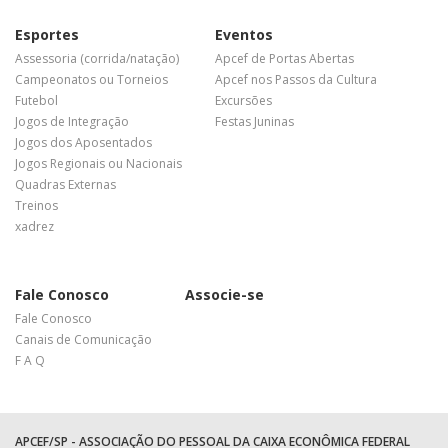
Esportes
Eventos
Assessoria (corrida/natação)
Apcef de Portas Abertas
Campeonatos ou Torneios
Apcef nos Passos da Cultura
Futebol
Excursões
Jogos de Integração
Festas Juninas
Jogos dos Aposentados
Jogos Regionais ou Nacionais
Quadras Externas
Treinos
xadrez
Fale Conosco
Associe-se
Fale Conosco
Canais de Comunicação
F A Q
APCEF/SP - ASSOCIAÇÃO DO PESSOAL DA CAIXA ECONÔMICA FEDERAL