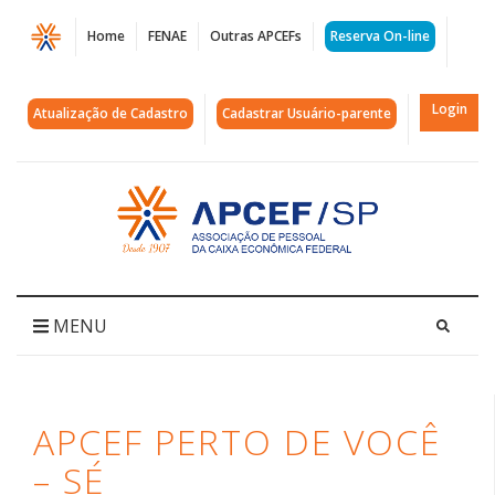
Página
Home
FENAE
Outras APCEFs
Reserva On-line
APCEF
Perto
Login
Atualização de Cadastro
Cadastrar Usuário-parente
de
você
Acessar
página
-
inicial
Sé
|
MENU
APCEF/SP
APCEF PERTO DE VOCÊ
– SÉ