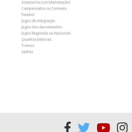
Assessoria (corrida/natação)
Campeonatos ou Torneios
Futebol
Jogos de Integração
Jogos dos Aposentados
Jogos Regionais ou Nacionais
Quadras Externas
Treinos
xadrez
Acessar
Acessar
Acess
Ac