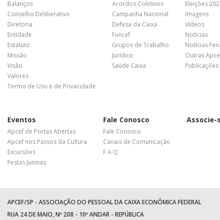
Balanços
Acordos Coletivos
Eleições 20
Conselho Deliberativo
Campanha Nacional
Imagens
Diretoria
Defesa da Caixa
Vídeos
Entidade
Funcef
Notícias
Estatuto
Grupos de Trabalho
Notícias Fe
Missão
Jurídico
Outras Apce
Visão
Saúde Caixa
Publicações
Valores
Termo de Uso e de Privacidade
Eventos
Fale Conosco
Associe-
Apcef de Portas Abertas
Fale Conosco
Apcef nos Passos da Cultura
Canais de Comunicação
Excursões
F A Q
Festas Juninas
APCEF/SP - ASSOCIAÇÃO DO PESSOAL DA CAIXA ECONÔMICA FEDERAL
RUA 24 DE MAIO, Nº 208 - 10º ANDAR - REPÚBLICA