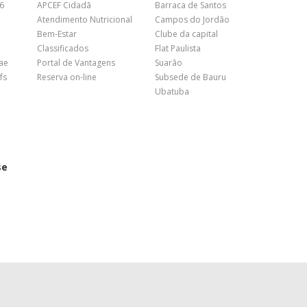
26
APCEF Cidadã
Barraca de Santos
Atendimento Nutricional
Campos do Jordão
Bem-Estar
Clube da capital
Classificados
Flat Paulista
nae
Portal de Vantagens
Suarão
fs
Reserva on-line
Subsede de Bauru
Ubatuba
se