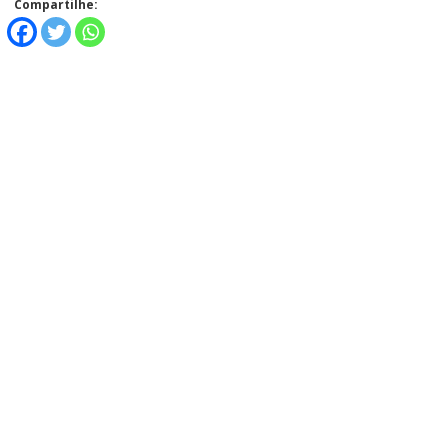
Compartilhe:
Alerta: golpi
Aproveite a parceria da Apcef
WhatsApp e e
com o Sesi e invista em saúde
enviar falsa
e momentos de lazer!
sobre process