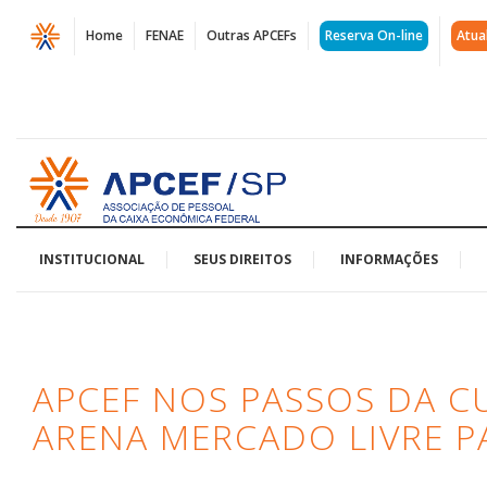
Página
Home
FENAE
Outras APCEFs
Reserva On-line
Atua
APCEF
nos
Passos
Acessar
da
página
inicial
Cultura
-
INSTITUCIONAL
SEUS DIREITOS
INFORMAÇÕES
Museu
do
APCEF NOS PASSOS DA C
Futebol
ARENA MERCADO LIVRE 
e
Arena