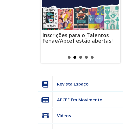
Inscrições para o Talentos
stas usam
Cha
Fenae/Apcef estão abertas!
-mail para
ind
s mensagens
man
os judiciais
can
Revista Espaço
APCEF Em Movimento
Vídeos