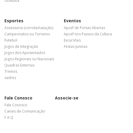
Ubatuba
Esportes
Eventos
Assessoria (corrida/natação)
Apcef de Portas Abertas
Campeonatos ou Torneios
Apcef nos Passos da Cultura
Futebol
Excursões
Jogos de Integração
Festas Juninas
Jogos dos Aposentados
Jogos Regionais ou Nacionais
Quadras Externas
Treinos
xadrez
Fale Conosco
Associe-se
Fale Conosco
Canais de Comunicação
F A Q