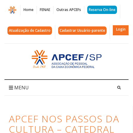
Página
Home
FENAE
Outras APCEFs
Reserva On-line
APCEF
nos
Login
Atualização de Cadastro
Cadastrar Usuário-parente
Passos
da
Acessar
página
Cultura
inicial
-
Catedral
MENU
Sé
|
APCEF NOS PASSOS DA
APCEF/SP
CULTURA – CATEDRAL