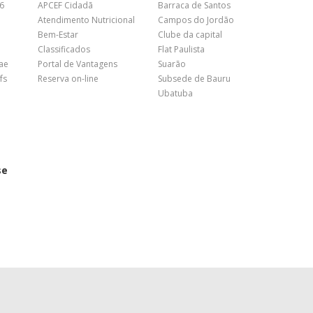
26
APCEF Cidadã
Barraca de Santos
Atendimento Nutricional
Campos do Jordão
Bem-Estar
Clube da capital
Classificados
Flat Paulista
nae
Portal de Vantagens
Suarão
fs
Reserva on-line
Subsede de Bauru
Ubatuba
se