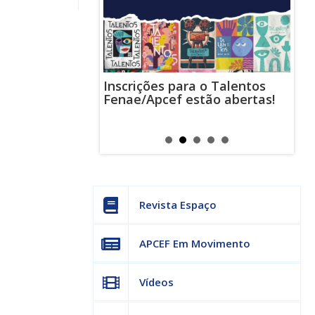
Inscrições para o Talentos
stas usam
Cha
Fenae/Apcef estão abertas!
-mail para
ind
s mensagens
man
os judiciais
can
Revista Espaço
APCEF Em Movimento
Vídeos