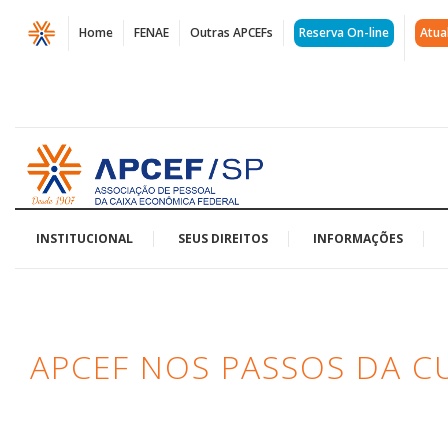
Página
Home
FENAE
Outras APCEFs
Reserva On-line
Atua
APCEF
nos
Passos
Acessar
da
página
inicial
Cultura
-
INSTITUCIONAL
SEUS DIREITOS
INFORMAÇÕES
2ª
edição
APCEF NOS PASSOS DA C
MorumBis
|
APCEF/SP