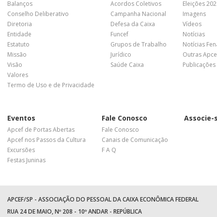
Balanços
Acordos Coletivos
Eleições 20
Conselho Deliberativo
Campanha Nacional
Imagens
Diretoria
Defesa da Caixa
Vídeos
Entidade
Funcef
Notícias
Estatuto
Grupos de Trabalho
Notícias Fe
Missão
Jurídico
Outras Apce
Visão
Saúde Caixa
Publicações
Valores
Termo de Uso e de Privacidade
Eventos
Fale Conosco
Associe-
Apcef de Portas Abertas
Fale Conosco
Apcef nos Passos da Cultura
Canais de Comunicação
Excursões
F A Q
Festas Juninas
APCEF/SP - ASSOCIAÇÃO DO PESSOAL DA CAIXA ECONÔMICA FEDERAL
RUA 24 DE MAIO, Nº 208 - 10º ANDAR - REPÚBLICA