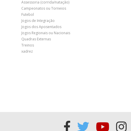
Assessoria (corrida/natação)
Campeonatos ou Torneios
Futebol
Jogos de Integração
Jogos dos Aposentados
Jogos Regionais ou Nacionais
Quadras Externas
Treinos
xadrez
Acessar
Acessar
Acess
Ac