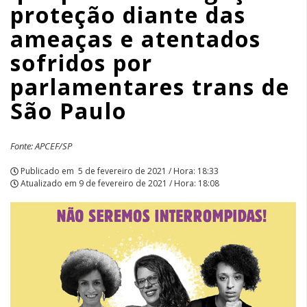
proteção diante das
e
ameaças e atentados
atentados
sofridos por
sofridos
parlamentares trans de
por
São Paulo
parlamentares
Fonte: APCEF/SP
trans
Publicado em
5 de fevereiro de 2021 / Hora: 18:33
de
Atualizado em
9 de fevereiro de 2021 / Hora: 18:08
São
Paulo
|
APCEF/SP