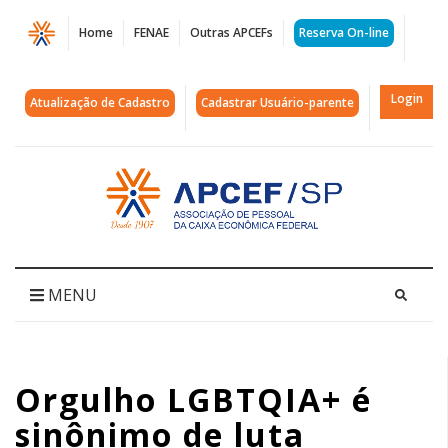
Página
Home
FENAE
Outras APCEFs
Reserva On-line
Orgulho
LGBTQIA+
Login
Atualização de Cadastro
Cadastrar Usuário-parente
é
sinônimo
Acessar
página
de
inicial
luta
|
MENU
APCEF/SP
Orgulho LGBTQIA+ é
sinônimo de luta