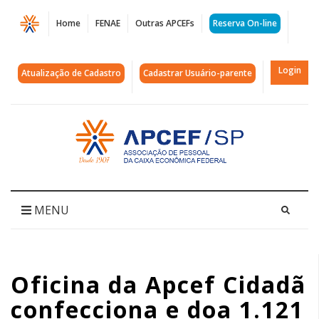
Página
Home
FENAE
Outras APCEFs
Reserva On-line
Oficina
da
Login
Atualização de Cadastro
Cadastrar Usuário-parente
Apcef
Cidadã
Acessar
página
confecciona
inicial
e
doa
MENU
1.121
kits
Oficina da Apcef Cidadã
para
confecciona e doa 1.121
campanha