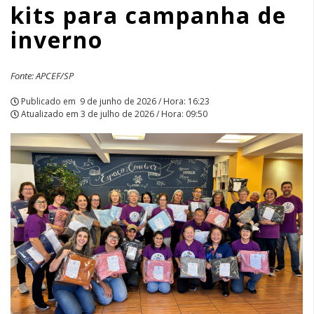
kits para campanha de
de
inverno
inverno
|
Fonte: APCEF/SP
APCEF/SP
Publicado em
9 de junho de 2026 / Hora: 16:23
Atualizado em
3 de julho de 2026 / Hora: 09:50