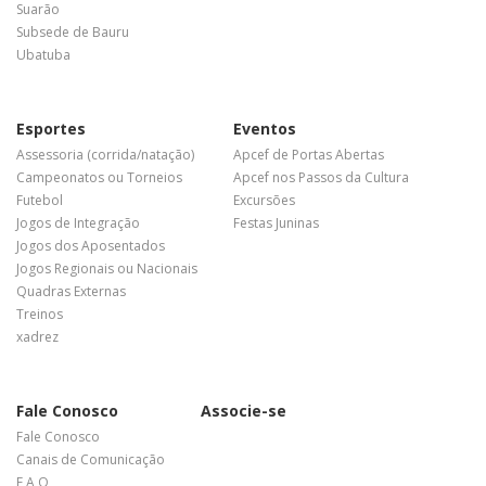
Suarão
Subsede de Bauru
Ubatuba
Esportes
Eventos
Assessoria (corrida/natação)
Apcef de Portas Abertas
Campeonatos ou Torneios
Apcef nos Passos da Cultura
Futebol
Excursões
Jogos de Integração
Festas Juninas
Jogos dos Aposentados
Jogos Regionais ou Nacionais
Quadras Externas
Treinos
xadrez
Fale Conosco
Associe-se
Fale Conosco
Canais de Comunicação
F A Q