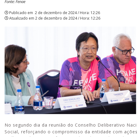
Fonte: Fenae
segundo
Publicado em
2 de dezembro de 2024 / Hora: 12:26
Atualizado em
2 de dezembro de 2024 / Hora: 12:26
dia
de
reunião
do
CDN
|
APCEF/SP
No segundo dia da reunião do Conselho Deliberativo Naci
Social, reforçando o compromisso da entidade com ações 