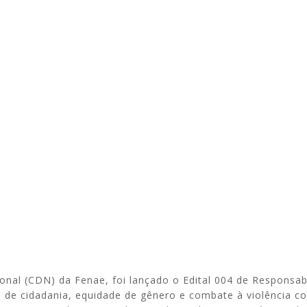
Esporte em movimento:
Alerta: golpi
confira os treinos esportivos
WhatsApp e e
oferecidos pela Apcef/SP
enviar falsa
sobre process
onal (CDN) da Fenae, foi lançado o Edital 004 de Responsab
de cidadania, equidade de gênero e combate à violência co