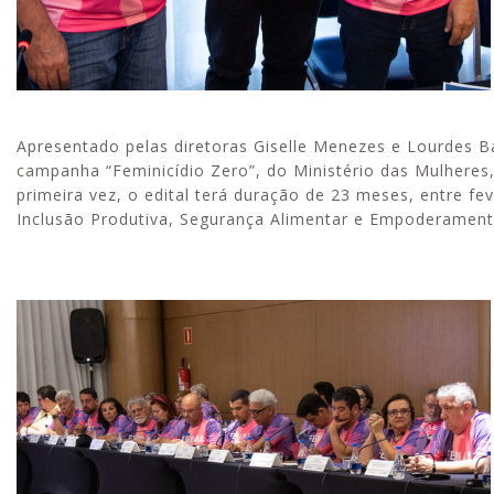
Apresentado pelas diretoras Giselle Menezes e Lourdes Ba
campanha “Feminicídio Zero”, do Ministério das Mulheres,
primeira vez, o edital terá duração de 23 meses, entre f
Inclusão Produtiva, Segurança Alimentar e Empoderament