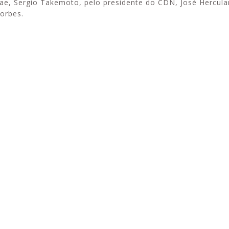
ae, Sergio Takemoto, pelo presidente do CDN, José Herculan
orbes.