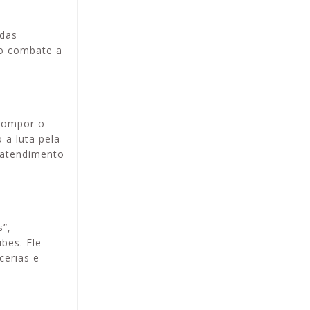
 das
 o combate a
 compor o
 a luta pela
 atendimento
s”,
bes. Ele
cerias e