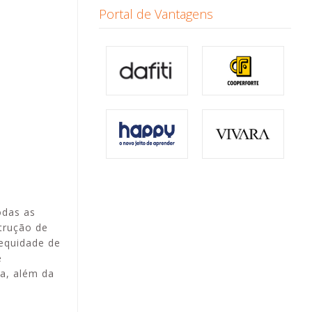
Portal de Vantagens
odas as
trução de
 equidade de
e
a, além da