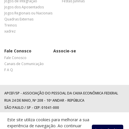
Jogos de Integração
Festas Juninas
Jogos dos Aposentados
Jogos Regionais ou Nacionais
Quadras Externas
Treinos
xadrez
Fale Conosco
Associe-se
Fale Conosco
Canais de Comunicação
F A Q
APCEF/SP - ASSOCIAÇÃO DO PESSOAL DA CAIXA ECONÔMICA FEDERAL
RUA 24 DE MAIO, Nº 208 - 10º ANDAR - REPÚBLICA
SÃO PAULO / SP - CEP: 01041-000
TEL: +55 (11) 3017-8300
Este site utiliza cookies para melhorar a sua
WhatsApp:
(11) 94597-5758
experiência de navegação. Ao continuar