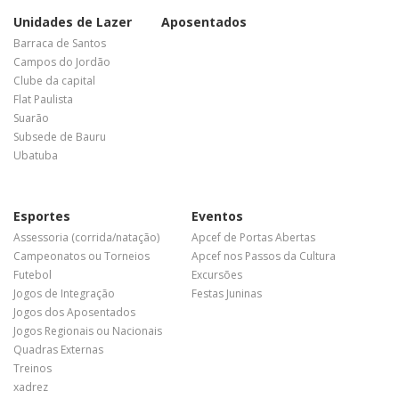
Unidades de Lazer
Aposentados
Barraca de Santos
Campos do Jordão
Clube da capital
Flat Paulista
Suarão
Subsede de Bauru
Ubatuba
Esportes
Eventos
Assessoria (corrida/natação)
Apcef de Portas Abertas
Campeonatos ou Torneios
Apcef nos Passos da Cultura
Futebol
Excursões
Jogos de Integração
Festas Juninas
Jogos dos Aposentados
Jogos Regionais ou Nacionais
Quadras Externas
Treinos
xadrez