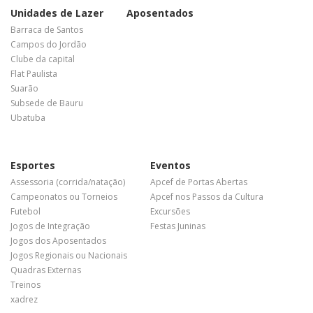
Unidades de Lazer
Aposentados
Barraca de Santos
Campos do Jordão
Clube da capital
Flat Paulista
Suarão
Subsede de Bauru
Ubatuba
Esportes
Eventos
Assessoria (corrida/natação)
Apcef de Portas Abertas
Campeonatos ou Torneios
Apcef nos Passos da Cultura
Futebol
Excursões
Jogos de Integração
Festas Juninas
Jogos dos Aposentados
Jogos Regionais ou Nacionais
Quadras Externas
Treinos
xadrez