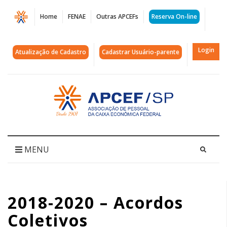
Página
Home
FENAE
Outras APCEFs
Reserva On-line
2018-
2020
Login
Atualização de Cadastro
Cadastrar Usuário-parente
-
Acordos
Acessar
página
Coletivos
inicial
|
APCEF/SP
MENU
2018-2020 – Acordos
Coletivos