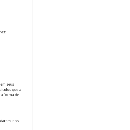
res:
r em seus
eículos que a
tra forma de
ntarem, nos