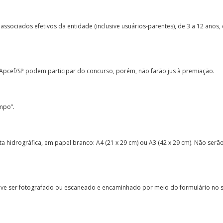
ociados efetivos da entidade (inclusive usuários-parentes), de 3 a 12 anos, 
 Apcef/SP podem participar do concurso, porém, não farão jus à premiação.
ampo”.
a hidrográfica, em papel branco: A4 (21 x 29 cm) ou A3 (42 x 29 cm). Não serão
deve ser fotografado ou escaneado e encaminhado por meio do formulário no s