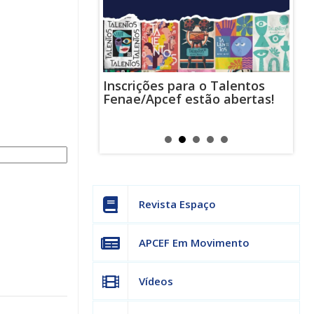
Inscrições para o Talentos
stas usam
Cha
Fenae/Apcef estão abertas!
-mail para
ind
s mensagens
man
os judiciais
can
Revista Espaço
APCEF Em Movimento
Vídeos