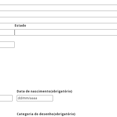
Estado
Data de nascimento
(obrigatório)
DD
barra
MM
Categoria do desenho
(obrigatório)
barra