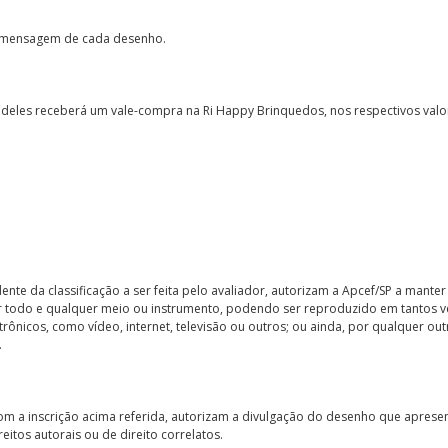
e a mensagem de cada desenho.
 deles receberá um vale-compra na Ri Happy Brinquedos, nos respectivos valo
nte da classificação a ser feita pelo avaliador, autorizam a Apcef/SP a mante
 todo e qualquer meio ou instrumento, podendo ser reproduzido em tantos v
etrônicos, como vídeo, internet, televisão ou outros; ou ainda, por qualquer ou
.
 com a inscrição acima referida, autorizam a divulgação do desenho que aprese
eitos autorais ou de direito correlatos.