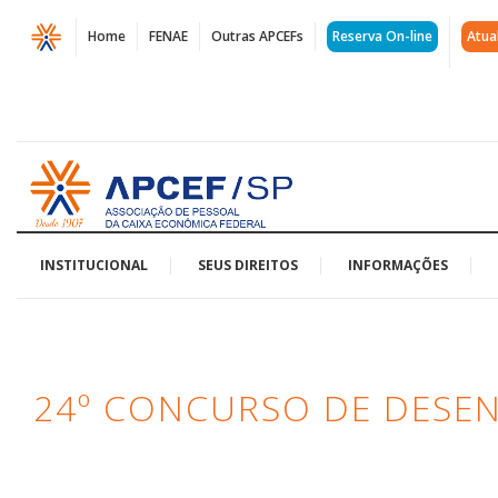
Página
Home
FENAE
Outras APCEFs
Reserva On-line
Atua
24º
Concurso
de
Acessar
Desenho
página
inicial
Infantil
|
INSTITUCIONAL
SEUS DIREITOS
INFORMAÇÕES
APCEF/SP
24º CONCURSO DE DESEN