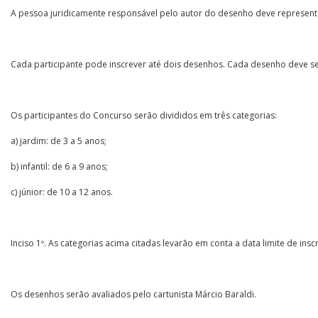
A pessoa juridicamente responsável pelo autor do desenho deve represent
Cada participante pode inscrever até dois desenhos. Cada desenho deve se
Os participantes do Concurso serão divididos em três categorias:
a) jardim: de 3 a 5 anos;
b) infantil: de 6 a 9 anos;
c) júnior: de 10 a 12 anos.
Inciso 1º. As categorias acima citadas levarão em conta a data limite de ins
Os desenhos serão avaliados pelo cartunista Márcio Baraldi.