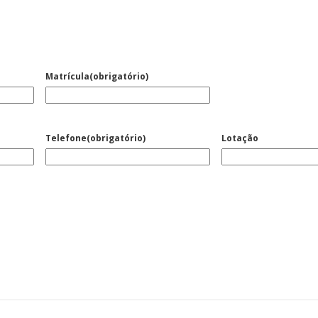
Matrícula
(obrigatório)
Alerta: golpi
Aproveite a parceria da Apcef
WhatsApp e e
com o Sesi e invista em saúde
enviar falsa
e momentos de lazer!
sobre process
Telefone
(obrigatório)
Lotação