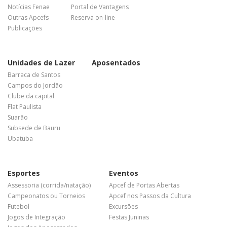
Notícias Fenae
Portal de Vantagens
Outras Apcefs
Reserva on-line
Publicações
Unidades de Lazer
Aposentados
Barraca de Santos
Campos do Jordão
Clube da capital
Flat Paulista
Suarão
Subsede de Bauru
Ubatuba
Esportes
Eventos
Assessoria (corrida/natação)
Apcef de Portas Abertas
Campeonatos ou Torneios
Apcef nos Passos da Cultura
Futebol
Excursões
Jogos de Integração
Festas Juninas