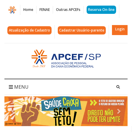
Página
Home
FENAE
Outras APCEFs
Reserva On-line
APCEF/SP
|
Login
Atualização de Cadastro
Cadastrar Usuário-parente
Associação
de
Acessar
página
Pessoal
inicial
da
Caixa
MENU
Econômica
Próximo
Ante
de
SP