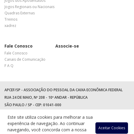
Jogos dos Aposentados
Jogos Regionais ou Nacionais
Quadras Externas
Treinos
xadrez
Fale Conosco
Associe-se
Fale Conosco
Canais de Comunicação
F A Q
APCEF/SP - ASSOCIAÇÃO DO PESSOAL DA CAIXA ECONÔMICA FEDERAL
RUA 24 DE MAIO, Nº 208 - 10º ANDAR - REPÚBLICA
SÃO PAULO / SP - CEP: 01041-000
TEL: +55 (11) 3017-8300
Este site utiliza cookies para melhorar a sua
WhatsApp:
(11) 94597-5758
experiência de navegação. Ao continuar
Acessar
Acessar
Acess
Ac
Aceitar Cookies
navegando, você concorda com a nossa