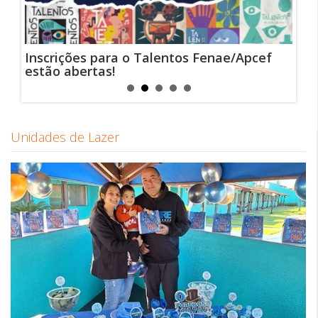
ail
Inscrições para o Talentos Fenae/Apcef
Chat
estão abertas!
par
ate
Unidades de Lazer