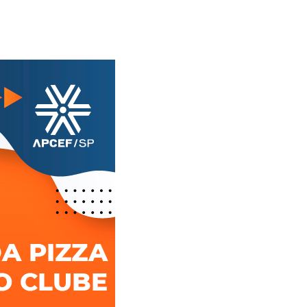
Alerta: golpi
Aproveite a parceria da Apcef
WhatsApp e e
com o Sesi e invista em saúde
enviar falsa
e momentos de lazer!
sobre process