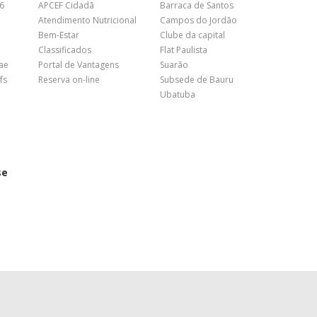
26
APCEF Cidadã
Barraca de Santos
Atendimento Nutricional
Campos do Jordão
Bem-Estar
Clube da capital
Classificados
Flat Paulista
nae
Portal de Vantagens
Suarão
fs
Reserva on-line
Subsede de Bauru
Ubatuba
se