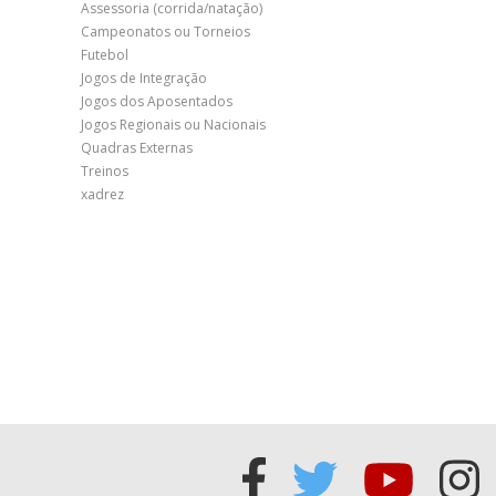
Assessoria (corrida/natação)
Campeonatos ou Torneios
Futebol
Jogos de Integração
Jogos dos Aposentados
Jogos Regionais ou Nacionais
Quadras Externas
Treinos
xadrez
Acessar
Acessar
Acess
Ac