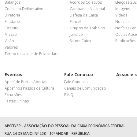
Balanços
Acordos Coletivos
Eleições 20
Conselho Deliberativo
Campanha Nacional
Imagens
Diretoria
Defesa da Caixa
Vídeos
Entidade
Funcef
Notícias
Estatuto
Grupos de Trabalho
Notícias Fe
Missão
Jurídico
Outras Apce
Visão
Saúde Caixa
Publicações
Valores
Termo de Uso e de Privacidade
Eventos
Fale Conosco
Associe-
Apcef de Portas Abertas
Fale Conosco
Apcef nos Passos da Cultura
Canais de Comunicação
Excursões
F A Q
Festas Juninas
APCEF/SP - ASSOCIAÇÃO DO PESSOAL DA CAIXA ECONÔMICA FEDERAL
RUA 24 DE MAIO, Nº 208 - 10º ANDAR - REPÚBLICA