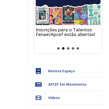
Inscrições para o Talentos
stas usam
Cha
Fenae/Apcef estão abertas!
-mail para
ind
s mensagens
man
os judiciais
can
Revista Espaço
APCEF Em Movimento
Vídeos