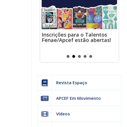
Inscrições para o Talentos
stas usam
Cha
Fenae/Apcef estão abertas!
-mail para
ind
s mensagens
man
os judiciais
can
Revista Espaço
APCEF Em Movimento
Vídeos