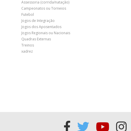
Assessoria (corrida/natação)
Campeonatos ou Torneios
Futebol
Jogos de Integração
Jogos dos Aposentados
Jogos Regionais ou Nacionais
Quadras Externas
Treinos
xadrez
Acessar
Acessar
Acess
Ac