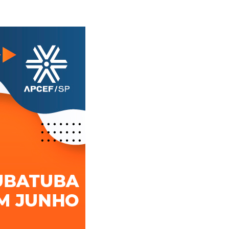
Alerta: golpi
Aproveite a parceria da Apcef
WhatsApp e e
com o Sesi e invista em saúde
enviar falsa
e momentos de lazer!
sobre process