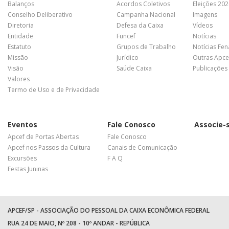
Balanços
Acordos Coletivos
Eleições 20
Conselho Deliberativo
Campanha Nacional
Imagens
Diretoria
Defesa da Caixa
Vídeos
Entidade
Funcef
Notícias
Estatuto
Grupos de Trabalho
Notícias Fe
Missão
Jurídico
Outras Apce
Visão
Saúde Caixa
Publicações
Valores
Termo de Uso e de Privacidade
Eventos
Fale Conosco
Associe-
Apcef de Portas Abertas
Fale Conosco
Apcef nos Passos da Cultura
Canais de Comunicação
Excursões
F A Q
Festas Juninas
APCEF/SP - ASSOCIAÇÃO DO PESSOAL DA CAIXA ECONÔMICA FEDERAL
RUA 24 DE MAIO, Nº 208 - 10º ANDAR - REPÚBLICA