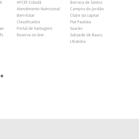
26
APCEF Cidadã
Barraca de Santos
Atendimento Nutricional
Campos do Jordão
Bem-Estar
Clube da capital
Classificados
Flat Paulista
nae
Portal de Vantagens
Suarão
fs
Reserva on-line
Subsede de Bauru
Ubatuba
se