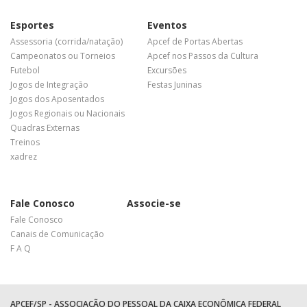
Esportes
Eventos
Assessoria (corrida/natação)
Apcef de Portas Abertas
Campeonatos ou Torneios
Apcef nos Passos da Cultura
Futebol
Excursões
Jogos de Integração
Festas Juninas
Jogos dos Aposentados
Jogos Regionais ou Nacionais
Quadras Externas
Treinos
xadrez
Fale Conosco
Associe-se
Fale Conosco
Canais de Comunicação
F A Q
APCEF/SP - ASSOCIAÇÃO DO PESSOAL DA CAIXA ECONÔMICA FEDERAL