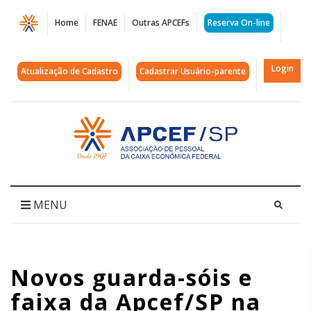
Página
Home
FENAE
Outras APCEFs
Reserva On-line
Novos
guarda-
Login
Atualização de Cadastro
Cadastrar Usuário-parente
sóis
e
Acessar
página
faixa
inicial
da
Apcef/SP
MENU
na
barraca
Novos guarda-sóis e
de
faixa da Apcef/SP na
Santos