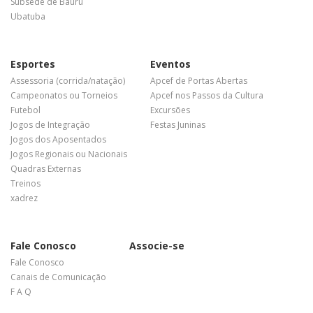
Subsede de Bauru
Ubatuba
Esportes
Eventos
Assessoria (corrida/natação)
Apcef de Portas Abertas
Campeonatos ou Torneios
Apcef nos Passos da Cultura
Futebol
Excursões
Jogos de Integração
Festas Juninas
Jogos dos Aposentados
Jogos Regionais ou Nacionais
Quadras Externas
Treinos
xadrez
Fale Conosco
Associe-se
Fale Conosco
Canais de Comunicação
F A Q