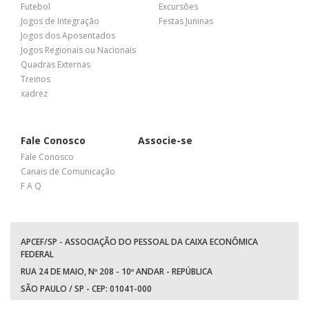
Futebol
Excursões
Jogos de Integração
Festas Juninas
Jogos dos Aposentados
Jogos Regionais ou Nacionais
Quadras Externas
Treinos
xadrez
Fale Conosco
Associe-se
Fale Conosco
Canais de Comunicação
F A Q
APCEF/SP - ASSOCIAÇÃO DO PESSOAL DA CAIXA ECONÔMICA
FEDERAL
RUA 24 DE MAIO, Nº 208 - 10º ANDAR - REPÚBLICA
SÃO PAULO / SP - CEP: 01041-000
TEL: +55 (11) 3017-8300