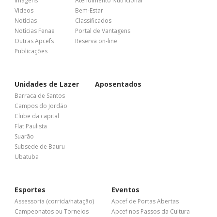
Imagens
Atendimento Nutricional
Vídeos
Bem-Estar
Notícias
Classificados
Notícias Fenae
Portal de Vantagens
Outras Apcefs
Reserva on-line
Publicações
Unidades de Lazer
Aposentados
Barraca de Santos
Campos do Jordão
Clube da capital
Flat Paulista
Suarão
Subsede de Bauru
Ubatuba
Esportes
Eventos
Assessoria (corrida/natação)
Apcef de Portas Abertas
Campeonatos ou Torneios
Apcef nos Passos da Cultura