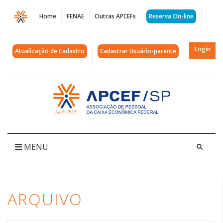
Página
Home
FENAE
Outras APCEFs
Reserva On-line
Arquivos
wave
Login
Atualização de Cadastro
Cadastrar Usuário-parente
cleaner
|
Acessar
página
APCEF/SP
inicial
MENU
ARQUIVO